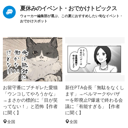
夏休みのイベント・おでかけトピックス
ウォーカー編集部が選ぶ、この夏におすすめしたい旬なイベント・
おでかけスポット
お留守番にブチギレた愛猫
新任PTA会長「無駄をなくし
「ウンコしてやろうかな」
ます」→ベルマークやバザ
→まさかの標的に「目が笑
ーを即廃止!?爆速で終わる会
ってない！」と恐怖【作者
議に「有能すぎる」【作者
に聞く】
に聞く】
全国
全国