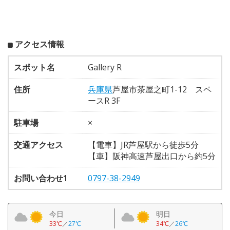
アクセス情報
スポット名
Gallery R
住所
兵庫県
芦屋市茶屋之町1-12 スペ
ースR 3F
駐車場
×
交通アクセス
【電車】JR芦屋駅から徒歩5分
【車】阪神高速芦屋出口から約5分
お問い合わせ1
0797-38-2949
今日
明日
33℃
／
27℃
34℃
／
26℃