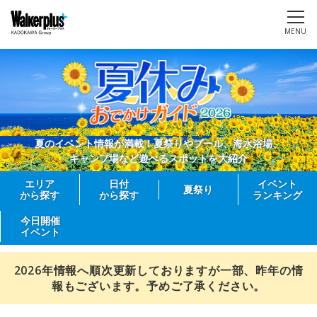
MENU
夏のイベント情報が満載！夏祭りやプール、海水浴場、
キャンプ場など遊べるスポットを大紹介
エリア
日付
イベント
夏祭り
から探す
から探す
ランキング
今日開催
イベント
2026年情報へ順次更新しておりますが一部、昨年の情
報もございます。予めご了承ください。