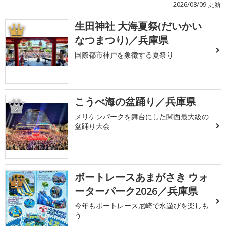
2026/08/09 更新
生田神社 大海夏祭(だいかい
1
なつまつり)／兵庫県
国際都市神戸を象徴する夏祭り
こうべ海の盆踊り／兵庫県
2
メリケンパークを舞台にした関西最大級の
盆踊り大会
ボートレースあまがさき ウォ
3
ーターパーク2026／兵庫県
今年もボートレース尼崎で水遊びを楽しも
う