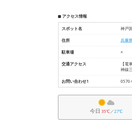
アクセス情報
スポット名
神戸
住所
兵庫
駐車場
×
交通アクセス
【電車
神線
お問い合わせ1
0570
今日
35℃
／
27℃