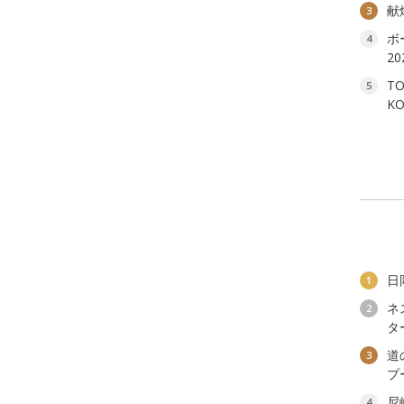
献
3
ボ
4
2
T
5
K
日
1
ネ
2
タ
道
3
プ
尼
4