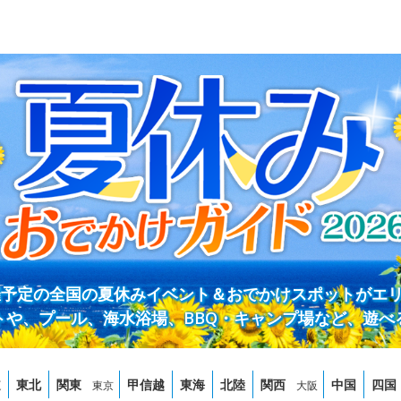
開催予定の全国の夏休みイベント＆おでかけスポットがエ
トや、プール、海水浴場、BBQ・キャンプ場など、遊べ
道
東北
関東
甲信越
東海
北陸
関西
中国
四国
東京
大阪