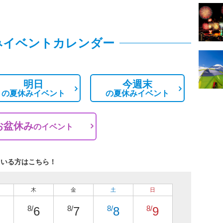
みイベントカレンダー
明日
今週末
の
夏休みイベント
の
夏休みイベント
お盆休み
の
イベント
ている方はこちら！
木
金
土
日
8/
8/
8/
8/
6
7
8
9