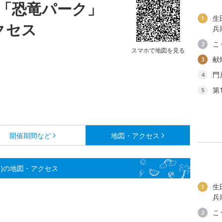
「恐竜パーク」
生
1
クセス
兵
こ
2
スマホで地図を見る
献
3
門
4
第
5
開催期間など
地図・アクセス
)の地図・アクセス
生
1
兵
こ
2