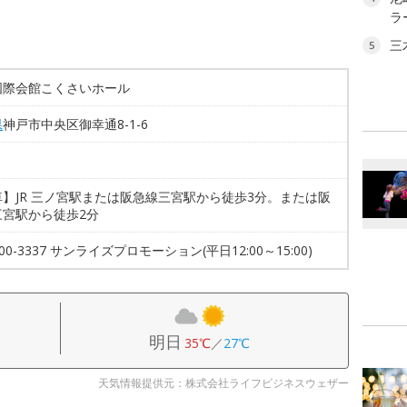
ラ
三
5
国際会館こくさいホール
県
神戸市中央区御幸通8-1-6
】JR 三ノ宮駅または阪急線三宮駅から徒歩3分。または阪
三宮駅から徒歩2分
-00-3337 サンライズプロモーション(平日12:00～15:00)
明日
35℃
／
27℃
天気情報提供元：株式会社ライフビジネスウェザー