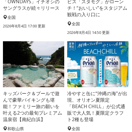
「OWNDAYS」イチオシの
ビス「スタモグ」がローン
サングラスが続々リリース
チ！“おいしい”をスタジアム
観戦の入り口に
全国
全国
2026年8月4日 17:00
更新
2026年8月4日 14:50
更新
キッズパーク＆プールで遊
冷やすと缶に“沖縄の海”が出
んで豪華バイキングも堪
現、オリオン夏限定
能！ファミリー旅の願いを
「BEACH CHILL」が公式通
叶える2つの最旬プレミアム
販で大人気！夏限定クラフ
温泉宿【南紀白浜】
ト2種も登場
和歌山県
全国