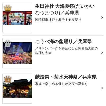
生田神社 大海夏祭(だいかい
1
なつまつり)／兵庫県
国際都市神戸を象徴する夏祭り
こうべ海の盆踊り／兵庫県
2
メリケンパークを舞台にした関西最大級の
盆踊り大会
献燈祭・菊水天神祭／兵庫県
3
家族で楽しめる催しが充実の夏祭り