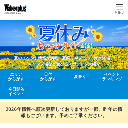
MENU
夏のイベント情報が満載！夏祭りやプール、海水浴場、
キャンプ場など遊べるスポットを大紹介
エリア
日付
イベント
夏祭り
から探す
から探す
ランキング
今日開催
イベント
2026年情報へ順次更新しておりますが一部、昨年の情
報もございます。予めご了承ください。