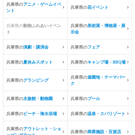
兵庫県の
アニメ・ゲームイベ
兵庫県の
花イベント
ント
兵庫県の
動物ふれあいイベン
兵庫県の
美術展・博物展・展
ト
示会
兵庫県の
演劇・講演会
兵庫県の
フェア
兵庫県の
夏休みスポット
兵庫県の
キャンプ場・BBQ場
兵庫県の
遊園地・テーマパー
兵庫県の
グランピング
ク
兵庫県の
水族館・動物園
兵庫県の
プール
兵庫県の
ビーチ・海水浴場
兵庫県の
温泉・スパリゾート
兵庫県の
アウトレット・ショ
兵庫県の
商業施設・百貨店
ッピングモール