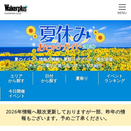
MENU
夏のイベント情報が満載！夏祭りやプール、海水浴場、
キャンプ場など遊べるスポットを大紹介
エリア
日付
イベント
夏祭り
から探す
から探す
ランキング
今日開催
イベント
2026年情報へ順次更新しておりますが一部、昨年の情
報もございます。予めご了承ください。