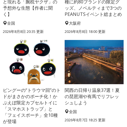
と現れる「腕枕ヤクザ」の
種に約80ブランドの限定グ
予想外な生態【作者に聞
ッズ、ノベルティまで3つの
く】
PEANUTSイベント総まとめ
全国
大阪府
2026年8月8日 20:35
更新
2026年8月8日 18:00
更新
ピングーの“トラウマ回”のト
関西の日帰り温泉37選！夏
ドがまさかのポーチ化！か
の琵琶湖や有馬でリフレッ
ぷえぼ限定カプセルトイに
シュしよう
「スマホストラップ」と
全国
「フェイスポーチ」全10種
2026年8月7日 18:25
更新
が登場