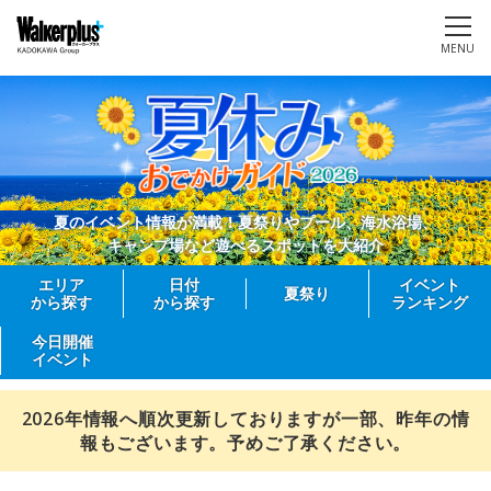
MENU
夏のイベント情報が満載！夏祭りやプール、海水浴場、
キャンプ場など遊べるスポットを大紹介
エリア
日付
イベント
夏祭り
から探す
から探す
ランキング
今日開催
イベント
2026年情報へ順次更新しておりますが一部、昨年の情
報もございます。予めご了承ください。