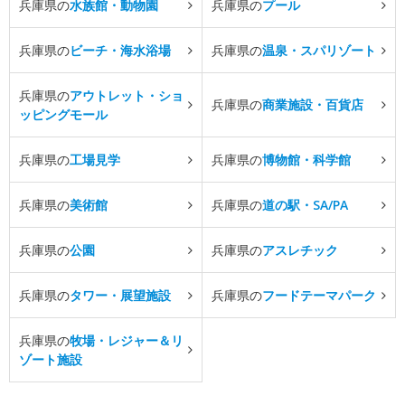
兵庫県の
水族館・動物園
兵庫県の
プール
兵庫県の
ビーチ・海水浴場
兵庫県の
温泉・スパリゾート
兵庫県の
アウトレット・ショ
兵庫県の
商業施設・百貨店
ッピングモール
兵庫県の
工場見学
兵庫県の
博物館・科学館
兵庫県の
美術館
兵庫県の
道の駅・SA/PA
兵庫県の
公園
兵庫県の
アスレチック
兵庫県の
タワー・展望施設
兵庫県の
フードテーマパーク
兵庫県の
牧場・レジャー＆リ
ゾート施設