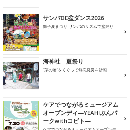
サンバDE盆ダンス2026
舞子夏まつり-サンバのリズムで盆踊り
海神社 夏祭り
“茅の輪”をくぐって無病息災を祈願
ケアでつながるミュージアム
オープンディ―YEAH!ぶんパ
ークwithコビト―
ケアでつながるミュージアムオープンデ