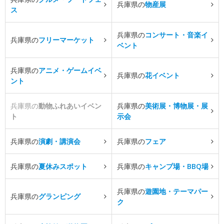
兵庫県の
物産展
ス
兵庫県の
コンサート・音楽イ
兵庫県の
フリーマーケット
ベント
兵庫県の
アニメ・ゲームイベ
兵庫県の
花イベント
ント
兵庫県の
動物ふれあいイベン
兵庫県の
美術展・博物展・展
ト
示会
兵庫県の
演劇・講演会
兵庫県の
フェア
兵庫県の
夏休みスポット
兵庫県の
キャンプ場・BBQ場
兵庫県の
遊園地・テーマパー
兵庫県の
グランピング
ク