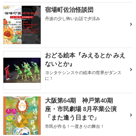
宿場町佐治怪談団
丹波の少し怖いお話で夕涼み
おどる絵本『みえるとか みえ
ないとか』
ヨシタケシンスケの絵本の世界がダンス
に！
大阪第64期 神戸第40期
座・市民劇場 8月卒業公演
「また逢う日まで」
市民が作る！一度きりの舞台！