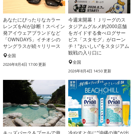
あなたにぴったりなカラー
今週末開幕！Ｊリーグのス
レンズをAIが診断！スペイン
タジアムグルメ約2000店舗
発アイウェアブランドなど
をガイドする食べログサー
「OWNDAYS」イチオシの
ビス「スタモグ」がローン
サングラスが続々リリース
チ！“おいしい”をスタジアム
観戦の入り口に
全国
全国
2026年8月4日 17:00
更新
2026年8月4日 14:50
更新
キッズパーク＆プールで遊
冷やすと缶に“沖縄の海”が出