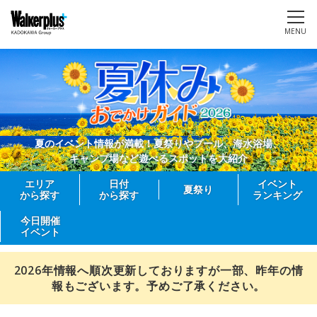
MENU
夏のイベント情報が満載！夏祭りやプール、海水浴場、
キャンプ場など遊べるスポットを大紹介
エリア
日付
イベント
夏祭り
から探す
から探す
ランキング
今日開催
イベント
2026年情報へ順次更新しておりますが一部、昨年の情
報もございます。予めご了承ください。