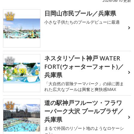
2026/08/10 更新
日岡山市民プール／兵庫県
1
小さな子供たちのプールデビューに最適
ネスタリゾート神戸 WATER
2
FORT(ウォーターフォート)／
兵庫県
「大自然の冒険テーマパーク」の緑に囲ま
れた広大なプールは興奮と爽快感MAX
道の駅神戸フルーツ・フラワ
3
ーパーク大沢 プールプラザ／
兵庫県
まるで外国のリゾート地のようなロケーシ
ョン