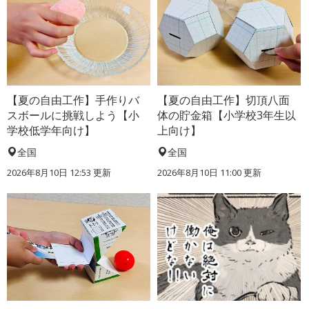
【夏の自由工作】手作りバ
【夏の自由工作】切頂八面
スボールに挑戦しよう【小
体の貯金箱【小学校3年生以
学校低学年向け】
上向け】
全国
全国
2026年8月10日 12:53
更新
2026年8月10日 11:00
更新