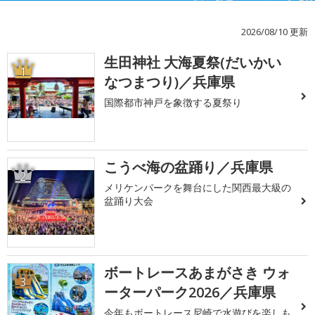
2026/08/10 更新
生田神社 大海夏祭(だいかい
1
なつまつり)／兵庫県
国際都市神戸を象徴する夏祭り
こうべ海の盆踊り／兵庫県
2
メリケンパークを舞台にした関西最大級の
盆踊り大会
ボートレースあまがさき ウォ
3
ーターパーク2026／兵庫県
今年もボートレース尼崎で水遊びを楽しも