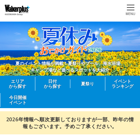
MENU
夏のイベント情報が満載！夏祭りやプール、海水浴場、
キャンプ場など遊べるスポットを大紹介
エリア
日付
イベント
夏祭り
から探す
から探す
ランキング
今日開催
イベント
2026年情報へ順次更新しておりますが一部、昨年の情
報もございます。予めご了承ください。