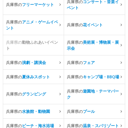
兵庫県の
コンサート・音楽イ
兵庫県の
フリーマーケット
ベント
兵庫県の
アニメ・ゲームイベ
兵庫県の
花イベント
ント
兵庫県の
動物ふれあいイベン
兵庫県の
美術展・博物展・展
ト
示会
兵庫県の
演劇・講演会
兵庫県の
フェア
兵庫県の
夏休みスポット
兵庫県の
キャンプ場・BBQ場
兵庫県の
遊園地・テーマパー
兵庫県の
グランピング
ク
兵庫県の
水族館・動物園
兵庫県の
プール
兵庫県の
ビーチ・海水浴場
兵庫県の
温泉・スパリゾート