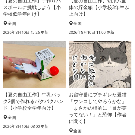
【夏の自由工作】手作りバ
【夏の自由工作】切頂八面
スボールに挑戦しよう【小
体の貯金箱【小学校3年生以
学校低学年向け】
上向け】
全国
全国
2026年8月10日 15:26
更新
2026年8月10日 11:00
更新
【夏の自由工作】牛乳パッ
お留守番にブチギレた愛猫
ク2個で作れるパクパクハン
「ウンコしてやろうかな」
ド【小学校全学年向け】
→まさかの標的に「目が笑
ってない！」と恐怖【作者
全国
に聞く】
2026年8月10日 08:00
更新
全国