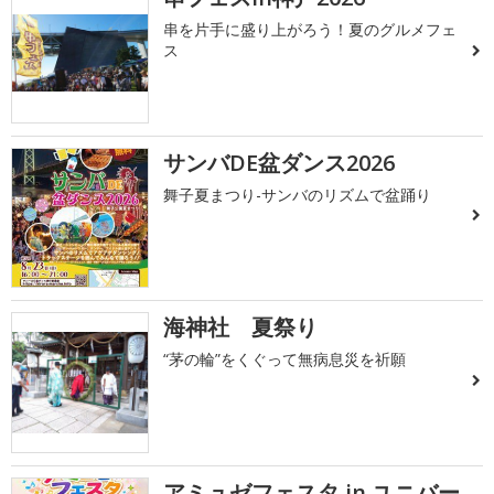
串を片手に盛り上がろう！夏のグルメフェ
ス
サンバDE盆ダンス2026
舞子夏まつり-サンバのリズムで盆踊り
海神社 夏祭り
“茅の輪”をくぐって無病息災を祈願
アミュゼフェスタ in ユニバー