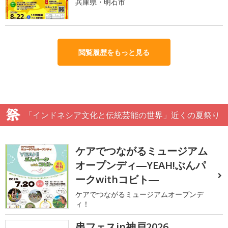
兵庫県・明石市
閲覧履歴をもっと見る
「インドネシア文化と伝統芸能の世界」近くの夏祭り
ケアでつながるミュージアム
オープンディ―YEAH!ぶんパ
ークwithコビト―
ケアでつながるミュージアムオープンデ
ィ！
串フェスin神戸2026