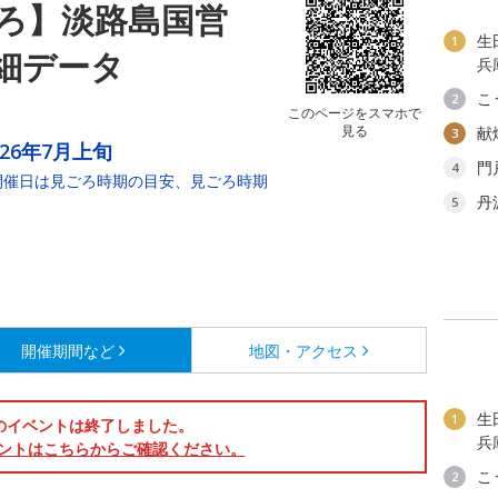
ろ】淡路島国営
生
1
細データ
兵
こ
2
このページをスマホで
見る
献
3
026年7月上旬
門
4
園 ※開催日は見ごろ時期の目安、見ごろ時期
丹
5
開催期間など
地図・アクセス
生
1
のイベントは終了しました。
兵
ントはこちらからご確認ください。
こ
2