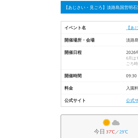
【あじさい・見ごろ】淡路島国営明石
イベント名
【あ
開催場所・会場
淡路
開催日程
202
6月は
ごろ時
開催時間
09:30
料金
入園料
公式サイト
公式
今日
37℃
／
29℃