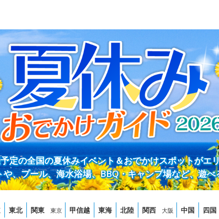
開催予定の全国の夏休みイベント＆おでかけスポットがエ
トや、プール、海水浴場、BBQ・キャンプ場など、遊べ
道
東北
関東
甲信越
東海
北陸
関西
中国
四国
東京
大阪