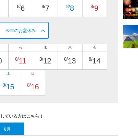
8/
8/
8/
8/
6
7
8
9
今年のお盆休み
火
水
木
金
8/
8/
8/
8/
0
11
12
13
14
土
日
8/
8/
15
16
探している方はこちら！
8月