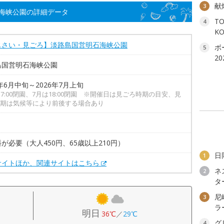
献
3
海峡公園の詳細データ
T
4
K
じさい・見ごろ】淡路島国営明石海峡公園
ボ
5
2
島国営明石海峡公園
6年6月中旬～2026年7月上旬
17:00閉園、7月は18:00閉園 ※開催日は見ごろ時期の目安、見
期は気候等により前後する場合あり
が必要（大人450円、65歳以上210円）
日
1
サイトほか、関連サイトはこちら
ネ
2
タ
尼
3
ラ
明日
36℃
／
29℃
グ
4