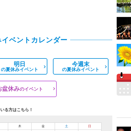
みイベントカレンダー
明日
今週末
の
夏休みイベント
の
夏休みイベント
お盆休み
の
イベント
ている方はこちら！
木
金
土
日