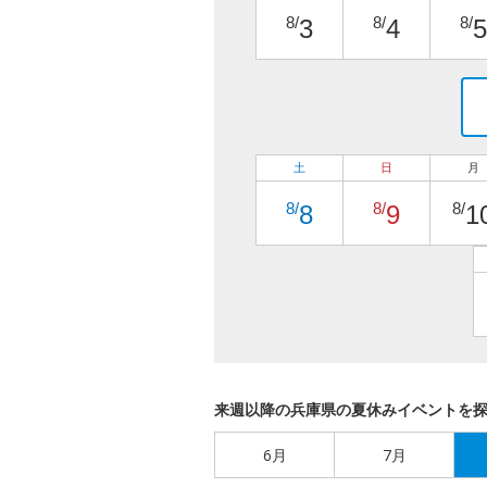
8/
8/
8/
3
4
5
土
日
月
8/
8/
8/
8
9
1
来週以降の兵庫県の夏休みイベントを
6月
7月