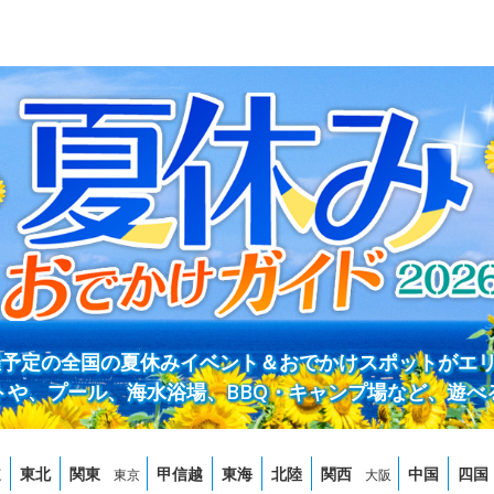
開催予定の全国の夏休みイベント＆おでかけスポットがエ
トや、プール、海水浴場、BBQ・キャンプ場など、遊べ
道
東北
関東
甲信越
東海
北陸
関西
中国
四国
東京
大阪