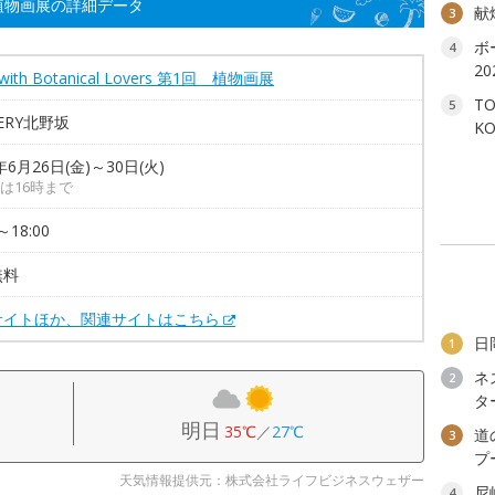
 第1回 植物画展の詳細データ
献
3
ボ
4
2
 with Botanical Lovers 第1回 植物画展
T
5
LERY北野坂
K
年6月26日(金)～30日(火)
は16時まで
～18:00
無料
サイトほか、関連サイトはこちら
日
1
ネ
2
タ
明日
35℃
／
27℃
道
3
プ
天気情報提供元：株式会社ライフビジネスウェザー
尼
4