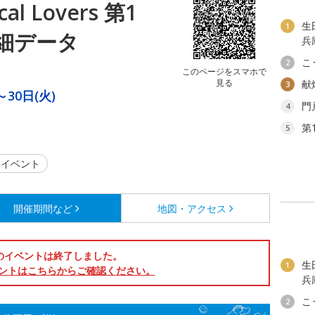
cal Lovers 第1
生
1
細データ
兵
こ
2
このページをスマホで
見る
献
3
～30日(火)
門
4
第
5
イベント
開催期間など
地図・アクセス
のイベントは終了しました。
生
1
ントはこちらからご確認ください。
兵
こ
2