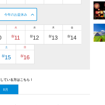
今年のお盆休み
火
水
木
金
8/
8/
8/
8/
0
11
12
13
14
土
日
8/
8/
15
16
探している方はこちら！
8月