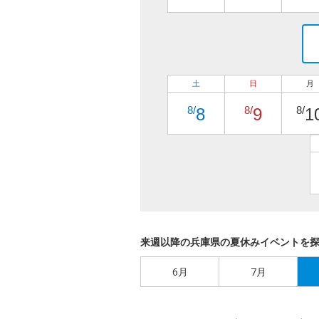
土
日
月
8/
8/
8/
8
9
1
来週以降の兵庫県の夏休みイベントを
6月
7月