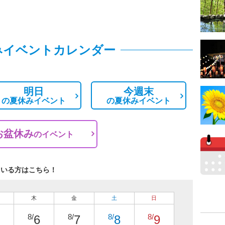
みイベントカレンダー
明日
今週末
の
夏休みイベント
の
夏休みイベント
お盆休み
の
イベント
ている方はこちら！
木
金
土
日
8/
8/
8/
8/
6
7
8
9