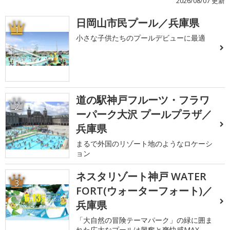
2026/08/07 更新
日岡山市民プール／兵庫県
1
小さな子供たちのプールデビューに最適
道の駅神戸フルーツ・フラワ
2
ーパーク大沢 プールプラザ／
兵庫県
まるで外国のリゾート地のようなロケーシ
ョン
ネスタリゾート神戸 WATER
3
FORT(ウォーターフォート)／
兵庫県
「大自然の冒険テーマパーク」の緑に囲ま
れた広大なプールは興奮と爽快感MAX