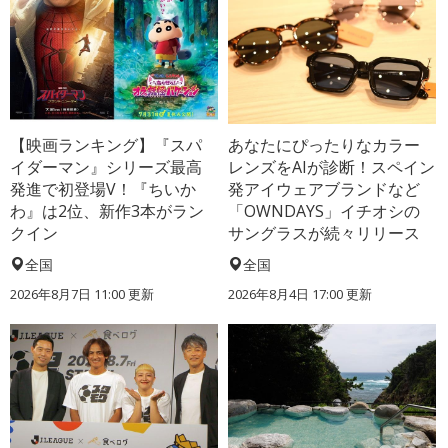
【映画ランキング】『スパ
あなたにぴったりなカラー
イダーマン』シリーズ最高
レンズをAIが診断！スペイン
発進で初登場V！『ちいか
発アイウェアブランドなど
わ』は2位、新作3本がラン
「OWNDAYS」イチオシの
クイン
サングラスが続々リリース
全国
全国
2026年8月7日 11:00
更新
2026年8月4日 17:00
更新