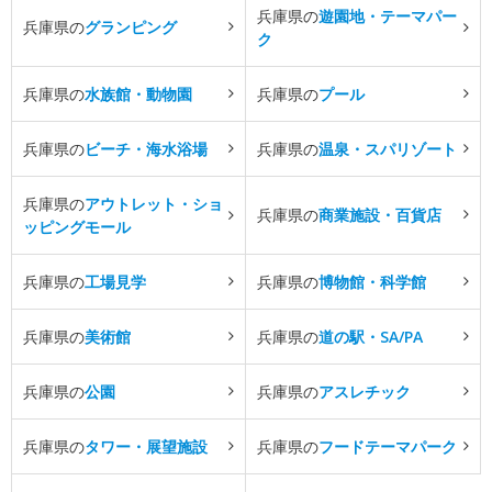
兵庫県の
遊園地・テーマパー
兵庫県の
グランピング
ク
兵庫県の
水族館・動物園
兵庫県の
プール
兵庫県の
ビーチ・海水浴場
兵庫県の
温泉・スパリゾート
兵庫県の
アウトレット・ショ
兵庫県の
商業施設・百貨店
ッピングモール
兵庫県の
工場見学
兵庫県の
博物館・科学館
兵庫県の
美術館
兵庫県の
道の駅・SA/PA
兵庫県の
公園
兵庫県の
アスレチック
兵庫県の
タワー・展望施設
兵庫県の
フードテーマパーク