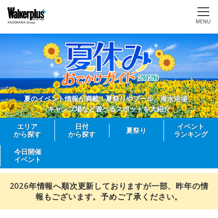
MENU
夏のイベント情報が満載！夏祭りやプール、海水浴場、
キャンプ場など遊べるスポットを大紹介
エリア
日付
イベント
夏祭り
から探す
から探す
ランキング
今日開催
イベント
2026年情報へ順次更新しておりますが一部、昨年の情
報もございます。予めご了承ください。