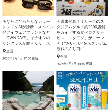
あなたにぴったりなカラー
今週末開幕！Ｊリーグのス
レンズをAIが診断！スペイン
タジアムグルメ約2000店舗
発アイウェアブランドなど
をガイドする食べログサー
「OWNDAYS」イチオシの
ビス「スタモグ」がローン
サングラスが続々リリース
チ！“おいしい”をスタジアム
観戦の入り口に
全国
全国
2026年8月4日 17:00
更新
2026年8月4日 14:50
更新