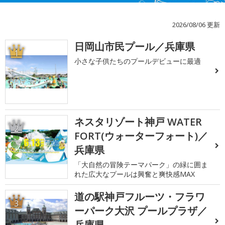
2026/08/06 更新
日岡山市民プール／兵庫県
1
小さな子供たちのプールデビューに最適
ネスタリゾート神戸 WATER
2
FORT(ウォーターフォート)／
兵庫県
「大自然の冒険テーマパーク」の緑に囲ま
れた広大なプールは興奮と爽快感MAX
道の駅神戸フルーツ・フラワ
3
ーパーク大沢 プールプラザ／
兵庫県