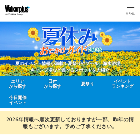
MENU
夏のイベント情報が満載！夏祭りやプール、海水浴場、
キャンプ場など遊べるスポットを大紹介
エリア
日付
イベント
夏祭り
から探す
から探す
ランキング
今日開催
イベント
2026年情報へ順次更新しておりますが一部、昨年の情
報もございます。予めご了承ください。