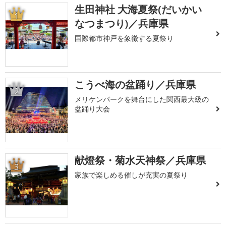
生田神社 大海夏祭(だいかい
1
なつまつり)／兵庫県
国際都市神戸を象徴する夏祭り
こうべ海の盆踊り／兵庫県
2
メリケンパークを舞台にした関西最大級の
盆踊り大会
献燈祭・菊水天神祭／兵庫県
3
家族で楽しめる催しが充実の夏祭り