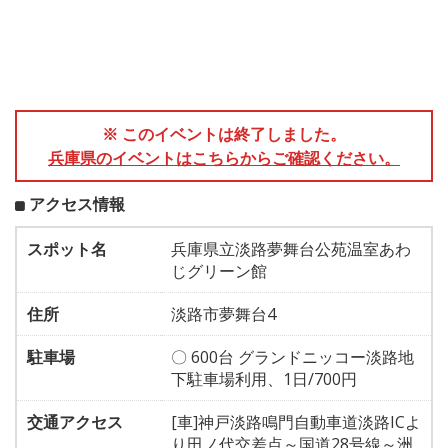
※ このイベントは終了しました。
兵庫県のイベントはこちらからご確認ください。
アクセス情報
スポット名
兵庫県立淡路夢舞台公苑温室あわ
じグリーン館
住所
淡路市夢舞台4
駐車場
〇 600台 グランドニッコー淡路地
下駐車場利用、1日/700円
交通アクセス
[車]神戸淡路鳴門自動車道淡路ICよ
り田ノ代交差点～国道28号線～洲