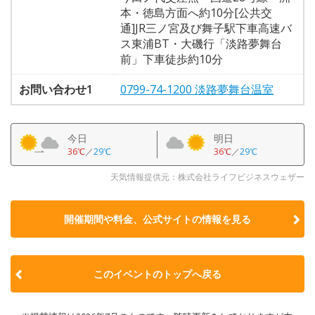
本・徳島方面へ約10分[公共交
通]JR三ノ宮及び舞子駅下車高速バ
ス東浦BT・大磯行「淡路夢舞台
前」下車徒歩約10分
お問い合わせ1
0799-74-1200 淡路夢舞台温室
今日
明日
36℃
／
29℃
36℃
／
29℃
天気情報提供元：株式会社ライフビジネスウェザー
開催期間や料金、公式サイトの
情報を見る
このイベントのトップへ戻る