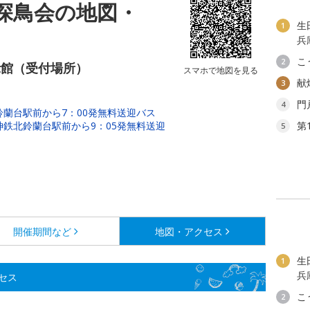
探鳥会の地図・
生
1
兵
こ
2
示館（受付場所）
スマホで地図を見る
献
3
門
4
北鈴蘭台駅前から7：00発無料送迎バス
（神鉄北鈴蘭台駅前から9：05発無料送迎
第
5
開催期間など
地図・アクセス
生
1
兵
セス
こ
2