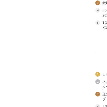
献
3
ボ
4
2
T
5
K
日
1
ネ
2
タ
道
3
プ
尼
4