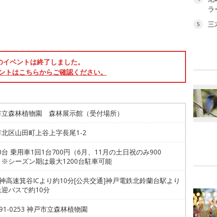
ラ
三
5
のイベントは終了しました。
ントはこちらからご確認ください。
市立森林植物園 森林展示館（受付場所）
北区山田町上谷上字長尾1-2
00台 乗用車1回1台700円（6月、11月の土日祝のみ900
※シーズン期は最大1200台駐車可能
阪神高速箕谷ICより約10分[公共交通]神戸電鉄北鈴蘭台駅より
迎バスで約10分
-591-0253 神戸市立森林植物園