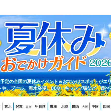
開催予定の全国の夏休みイベント＆おでかけスポットがエ
トや、プール、海水浴場、BBQ・キャンプ場など、遊べ
道
東北
関東
甲信越
東海
北陸
関西
中国
四国
東京
大阪