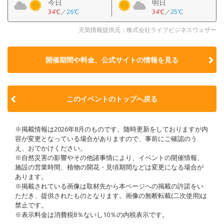
今日
明日
34℃
／
26℃
34℃
／
25℃
天気情報提供元：株式会社ライフビジネスウェザー
開催期間や料金、公式サイトの
情報を見る
このイベントのトップへ戻る
※掲載情報は2026年8月のものです。随時更新をしておりますが内
容が変更となっている場合がありますので、事前にご確認のう
え、おでかけください。
※自然災害の影響やその他諸事情により、イベントの開催情報、
施設の営業時間、植物の開花・見頃期間などは変更になる場合が
あります。
※掲載されている画像は取材先から本ページへの掲載の許諾をい
ただき、提供されたものとなります。画像の無断転載(二次使用)は
禁止です。
※表示料金は消費税8％ないし10％の内税表示です。