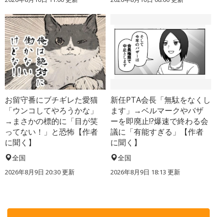
お留守番にブチギレた愛猫
新任PTA会長「無駄をなくし
「ウンコしてやろうかな」
ます」→ベルマークやバザ
→まさかの標的に「目が笑
ーを即廃止!?爆速で終わる会
ってない！」と恐怖【作者
議に「有能すぎる」【作者
に聞く】
に聞く】
全国
全国
2026年8月9日 20:30
更新
2026年8月9日 18:13
更新