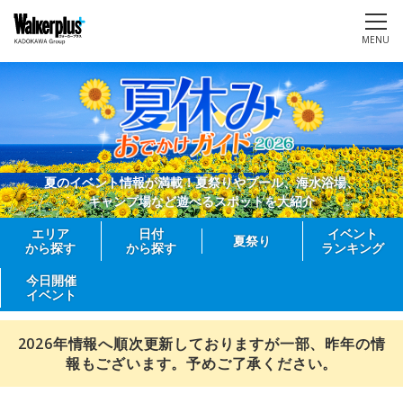
MENU
夏のイベント情報が満載！夏祭りやプール、海水浴場、
キャンプ場など遊べるスポットを大紹介
エリア
日付
イベント
夏祭り
から探す
から探す
ランキング
今日開催
イベント
2026年情報へ順次更新しておりますが一部、昨年の情
報もございます。予めご了承ください。