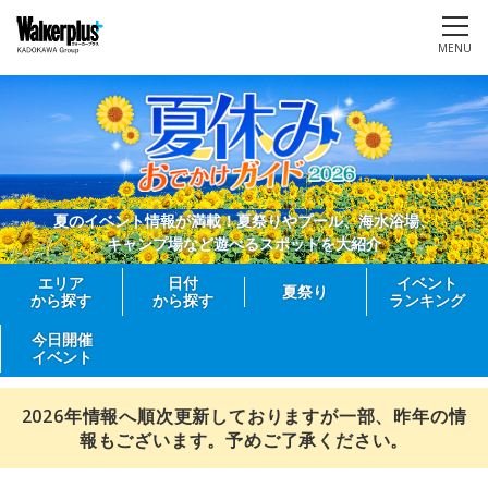
MENU
夏のイベント情報が満載！夏祭りやプール、海水浴場、
キャンプ場など遊べるスポットを大紹介
エリア
日付
イベント
夏祭り
から探す
から探す
ランキング
今日開催
イベント
2026年情報へ順次更新しておりますが一部、昨年の情
報もございます。予めご了承ください。