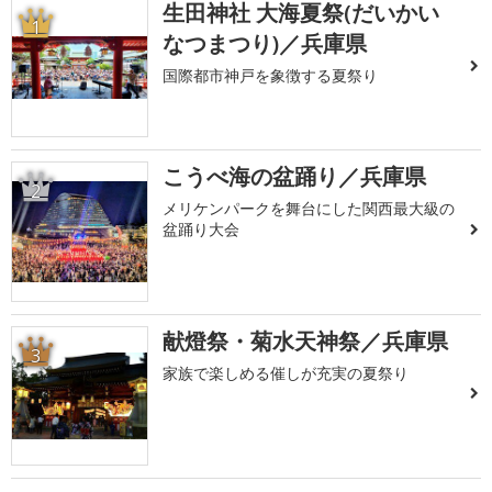
生田神社 大海夏祭(だいかい
1
なつまつり)／兵庫県
国際都市神戸を象徴する夏祭り
こうべ海の盆踊り／兵庫県
2
メリケンパークを舞台にした関西最大級の
盆踊り大会
献燈祭・菊水天神祭／兵庫県
3
家族で楽しめる催しが充実の夏祭り