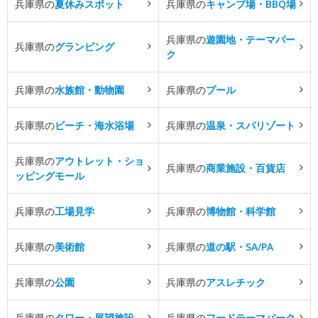
兵庫県の
夏休みスポット
兵庫県の
キャンプ場・BBQ場
兵庫県の
遊園地・テーマパー
兵庫県の
グランピング
ク
兵庫県の
水族館・動物園
兵庫県の
プール
兵庫県の
ビーチ・海水浴場
兵庫県の
温泉・スパリゾート
兵庫県の
アウトレット・ショ
兵庫県の
商業施設・百貨店
ッピングモール
兵庫県の
工場見学
兵庫県の
博物館・科学館
兵庫県の
美術館
兵庫県の
道の駅・SA/PA
兵庫県の
公園
兵庫県の
アスレチック
兵庫県の
タワー・展望施設
兵庫県の
フードテーマパーク