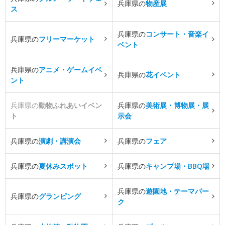
兵庫県の
物産展
ス
兵庫県の
コンサート・音楽イ
兵庫県の
フリーマーケット
ベント
兵庫県の
アニメ・ゲームイベ
兵庫県の
花イベント
ント
兵庫県の
動物ふれあいイベン
兵庫県の
美術展・博物展・展
ト
示会
兵庫県の
演劇・講演会
兵庫県の
フェア
兵庫県の
夏休みスポット
兵庫県の
キャンプ場・BBQ場
兵庫県の
遊園地・テーマパー
兵庫県の
グランピング
ク