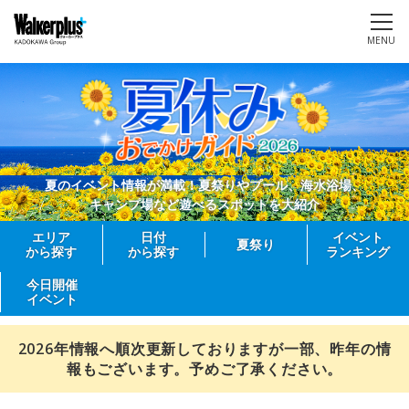
MENU
夏のイベント情報が満載！夏祭りやプール、海水浴場、
キャンプ場など遊べるスポットを大紹介
エリア
日付
イベント
夏祭り
から探す
から探す
ランキング
今日開催
イベント
2026年情報へ順次更新しておりますが一部、昨年の情
報もございます。予めご了承ください。