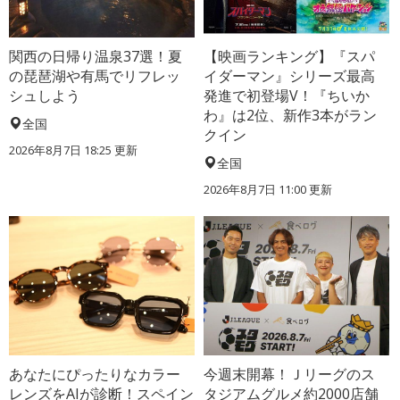
関西の日帰り温泉37選！夏
【映画ランキング】『スパ
の琵琶湖や有馬でリフレッ
イダーマン』シリーズ最高
シュしよう
発進で初登場V！『ちいか
わ』は2位、新作3本がラン
全国
クイン
2026年8月7日 18:25
更新
全国
2026年8月7日 11:00
更新
あなたにぴったりなカラー
今週末開幕！Ｊリーグのス
レンズをAIが診断！スペイン
タジアムグルメ約2000店舗