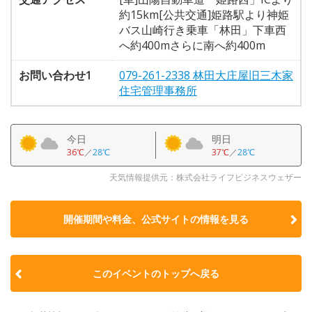
約15km[公共交通]姫路駅より神姫
バス山崎行き乗車「林田」下車西
へ約400mさらに南へ約400m
お問い合わせ1
079-261-2338 林田大庄屋旧三木家
住宅管理事務所
今日
明日
36℃
／
28℃
37℃
／
28℃
天気情報提供元：株式会社ライフビジネスウェザー
開催期間や料金、公式サイトの
情報を見る
このイベントのトップへ戻る