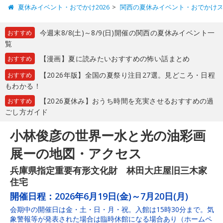
夏休みイベント・おでかけ2026
関西の夏休みイベント・おでかけ
今週末8/8(土)～8/9(日)開催の関西の夏休みイベント一
おすすめ
覧
【漫画】夏に読みたいおすすめの怖い話まとめ
おすすめ
【2026年版】全国の夏祭り注目27選。見どころ・日程
おすすめ
もわかる！
【2026夏休み】おうち時間を充実させるおすすめの過
おすすめ
ごし方ガイド
小林俊彦の世界ー水と光の油彩画
展ーの地図・アクセス
兵庫県指定重要有形文化財 林田大庄屋旧三木家
住宅
開催日程：
2026年6月19日(金)～7月20日(月)
会期中の開催日は金・土・日・月・祝。入館は15時30分まで。気
象警報等が発表された場合は臨時休館になる場合あり（ホームペ