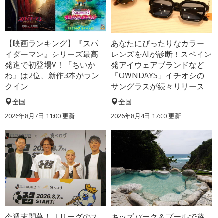
【映画ランキング】『スパ
あなたにぴったりなカラー
イダーマン』シリーズ最高
レンズをAIが診断！スペイン
発進で初登場V！『ちいか
発アイウェアブランドなど
わ』は2位、新作3本がラン
「OWNDAYS」イチオシの
クイン
サングラスが続々リリース
全国
全国
2026年8月7日 11:00
更新
2026年8月4日 17:00
更新
今週末開幕！Ｊリーグのス
キッズパーク＆プールで遊