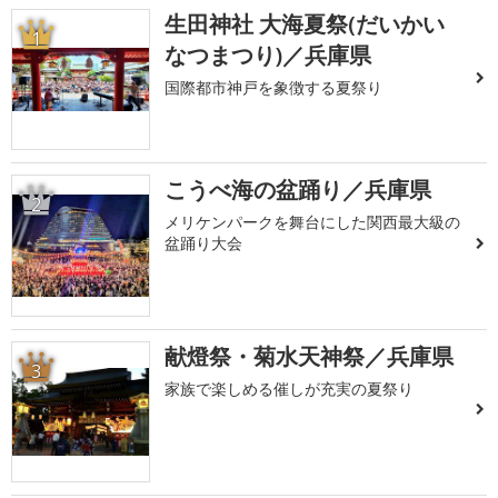
生田神社 大海夏祭(だいかい
1
なつまつり)／兵庫県
国際都市神戸を象徴する夏祭り
こうべ海の盆踊り／兵庫県
2
メリケンパークを舞台にした関西最大級の
盆踊り大会
献燈祭・菊水天神祭／兵庫県
3
家族で楽しめる催しが充実の夏祭り