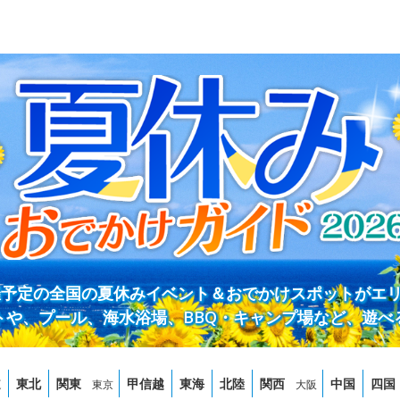
開催予定の全国の夏休みイベント＆おでかけスポットがエ
トや、プール、海水浴場、BBQ・キャンプ場など、遊べ
道
東北
関東
甲信越
東海
北陸
関西
中国
四国
東京
大阪