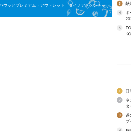
献
3
パウッとプレミアム・アウトレット ダイノアドベンチャ
ボ
4
2
T
5
K
日
1
ネ
2
タ
道
3
プ
尼
4