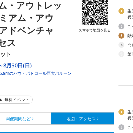
ム・アウトレッ
生
1
ミアム・アウ
兵
こ
アドベンチャ
2
スマホで地図を見る
献
3
セス
門
4
レット
第
5
～8月30日(日)
約5.8mのパウ・パトロール巨大バルーン
無料イベント
生
1
兵
開催期間など
地図・アクセス
こ
2