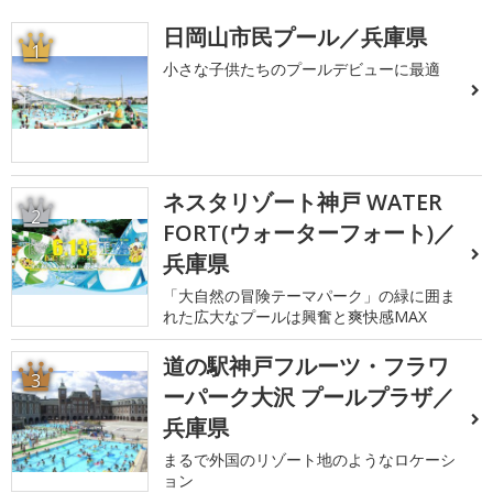
日岡山市民プール／兵庫県
1
小さな子供たちのプールデビューに最適
ネスタリゾート神戸 WATER
2
FORT(ウォーターフォート)／
兵庫県
「大自然の冒険テーマパーク」の緑に囲ま
れた広大なプールは興奮と爽快感MAX
道の駅神戸フルーツ・フラワ
3
ーパーク大沢 プールプラザ／
兵庫県
まるで外国のリゾート地のようなロケーシ
ョン