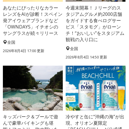
あなたにぴったりなカラー
今週末開幕！Ｊリーグのス
レンズをAIが診断！スペイン
タジアムグルメ約2000店舗
発アイウェアブランドなど
をガイドする食べログサー
「OWNDAYS」イチオシの
ビス「スタモグ」がローン
サングラスが続々リリース
チ！“おいしい”をスタジアム
観戦の入り口に
全国
全国
2026年8月4日 17:00
更新
2026年8月4日 14:50
更新
キッズパーク＆プールで遊
冷やすと缶に“沖縄の海”が出
んで豪華バイキングも堪
現、オリオン夏限定