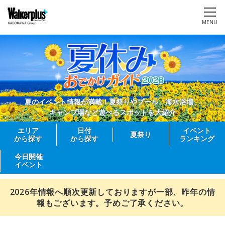
MENU
夏のイベント情報が満載！夏祭りやプール、海水浴場、
キャンプ場など遊べるスポットを大紹介
エリア
日付
イベント
夏祭り
から探す
から探す
ランキング
今日開催
イベント
2026年情報へ順次更新しておりますが一部、昨年の情
報もございます。予めご了承ください。