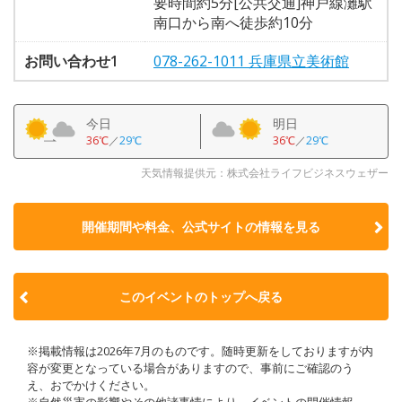
要時間約5分[公共交通]神戸線灘駅
南口から南へ徒歩約10分
お問い合わせ1
078-262-1011 兵庫県立美術館
今日
明日
36℃
／
29℃
36℃
／
29℃
天気情報提供元：株式会社ライフビジネスウェザー
開催期間や料金、公式サイトの
情報を見る
このイベントのトップへ戻る
※掲載情報は2026年7月のものです。随時更新をしておりますが内
容が変更となっている場合がありますので、事前にご確認のう
え、おでかけください。
※自然災害の影響やその他諸事情により、イベントの開催情報、