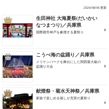
2026/08/06 更新
生田神社 大海夏祭(だいかい
1
なつまつり)／兵庫県
国際都市神戸を象徴する夏祭り
こうべ海の盆踊り／兵庫県
2
メリケンパークを舞台にした関西最大級の
盆踊り大会
献燈祭・菊水天神祭／兵庫県
3
家族で楽しめる催しが充実の夏祭り