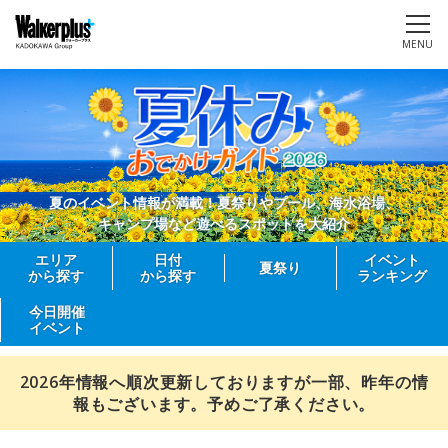
MENU
夏のイベント情報が満載！夏祭りやプール、海水浴場、
キャンプ場など遊べるスポットを大紹介
エリア
日付
イベント
夏祭り
から探す
から探す
ランキング
今日開催
イベント
2026年情報へ順次更新しておりますが一部、昨年の情
報もございます。予めご了承ください。