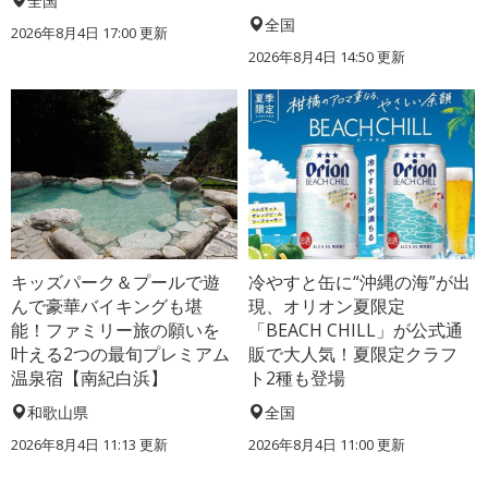
全国
全国
2026年8月4日 17:00
更新
2026年8月4日 14:50
更新
キッズパーク＆プールで遊
冷やすと缶に“沖縄の海”が出
んで豪華バイキングも堪
現、オリオン夏限定
能！ファミリー旅の願いを
「BEACH CHILL」が公式通
叶える2つの最旬プレミアム
販で大人気！夏限定クラフ
温泉宿【南紀白浜】
ト2種も登場
和歌山県
全国
2026年8月4日 11:13
更新
2026年8月4日 11:00
更新