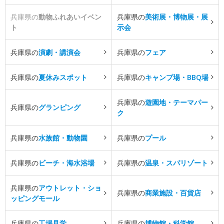
兵庫県の
動物ふれあいイベン
兵庫県の
美術展・博物展・展
ト
示会
兵庫県の
演劇・講演会
兵庫県の
フェア
兵庫県の
夏休みスポット
兵庫県の
キャンプ場・BBQ場
兵庫県の
遊園地・テーマパー
兵庫県の
グランピング
ク
兵庫県の
水族館・動物園
兵庫県の
プール
兵庫県の
ビーチ・海水浴場
兵庫県の
温泉・スパリゾート
兵庫県の
アウトレット・ショ
兵庫県の
商業施設・百貨店
ッピングモール
兵庫県の
工場見学
兵庫県の
博物館・科学館