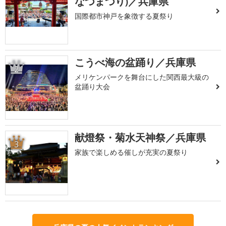
なつまつり)／兵庫県
国際都市神戸を象徴する夏祭り
こうべ海の盆踊り／兵庫県
2
メリケンパークを舞台にした関西最大級の
盆踊り大会
献燈祭・菊水天神祭／兵庫県
3
家族で楽しめる催しが充実の夏祭り