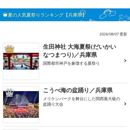
夏の人気夏祭りランキング【兵庫県】
2026/08/07 更新
生田神社 大海夏祭(だいかい
1
なつまつり)／兵庫県
国際都市神戸を象徴する夏祭り
こうべ海の盆踊り／兵庫県
2
メリケンパークを舞台にした関西最大級の
盆踊り大会