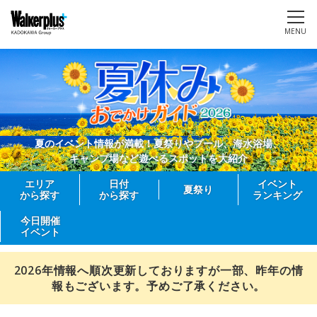
MENU
夏のイベント情報が満載！夏祭りやプール、海水浴場、
キャンプ場など遊べるスポットを大紹介
エリア
日付
イベント
夏祭り
から探す
から探す
ランキング
今日開催
イベント
2026年情報へ順次更新しておりますが一部、昨年の情
報もございます。予めご了承ください。