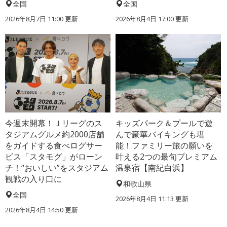
全国
全国
2026年8月7日 11:00
更新
2026年8月4日 17:00
更新
今週末開幕！Ｊリーグのス
キッズパーク＆プールで遊
タジアムグルメ約2000店舗
んで豪華バイキングも堪
をガイドする食べログサー
能！ファミリー旅の願いを
ビス「スタモグ」がローン
叶える2つの最旬プレミアム
チ！“おいしい”をスタジアム
温泉宿【南紀白浜】
観戦の入り口に
和歌山県
全国
2026年8月4日 11:13
更新
2026年8月4日 14:50
更新