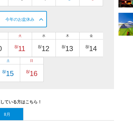
今年のお盆休み
火
水
木
金
8/
8/
8/
8/
0
11
12
13
14
土
日
8/
8/
15
16
探している方はこちら！
8月