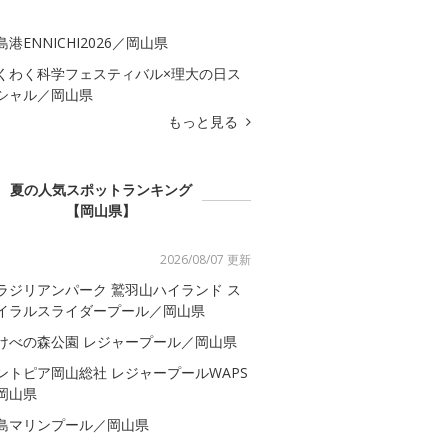
島港ENNICHI2026／岡山県
くわく科学フェスティバル×理大の日ス
シャル／岡山県
もっと見る
夏の人気スポットランキング
【岡山県】
2026/08/07 更新
ラジリアンパーク 鷲羽山ハイランド ス
イラルスライダープール／岡山県
けべの森公園 レジャープール／岡山県
ントピア岡山総社 レジャープールWAPS
岡山県
島マリンプール／岡山県