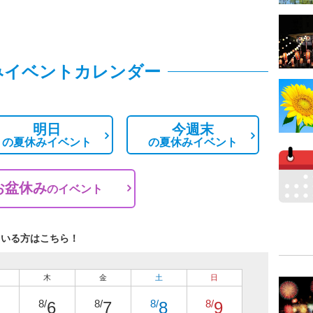
みイベントカレンダー
明日
今週末
の
夏休みイベント
の
夏休みイベント
お盆休み
の
イベント
ている方はこちら！
木
金
土
日
8/
8/
8/
8/
6
7
8
9