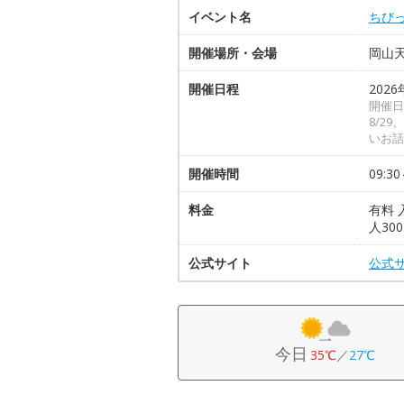
イベント名
ちび
開催場所・会場
岡山
開催日程
2026
開催日は
8/2
いお話
開催時間
09:30
料金
有料
人30
公式サイト
公式
今日
35℃
／
27℃