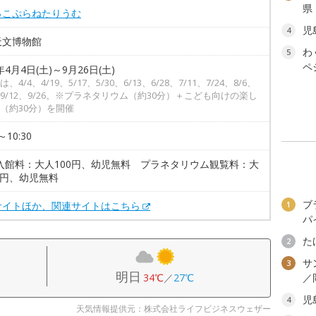
県
っこぷらねたりうむ
児
4
天文博物館
わ
5
ペ
年4月4日(土)～9月26日(土)
、4/4、4/19、5/17、5/30、6/13、6/28、7/11、7/24、8/6、
9、9/12、9/26。※プラネタリウム（約30分）＋こども向けの楽し
（約30分）を開催
～10:30
 入館料：大人100円、幼児無料 プラネタリウム観覧料：大
0円、幼児無料
ブ
サイトほか、関連サイトはこちら
1
パ
た
2
サ
3
明日
34℃
／
27℃
／
児
4
天気情報提供元：株式会社ライフビジネスウェザー