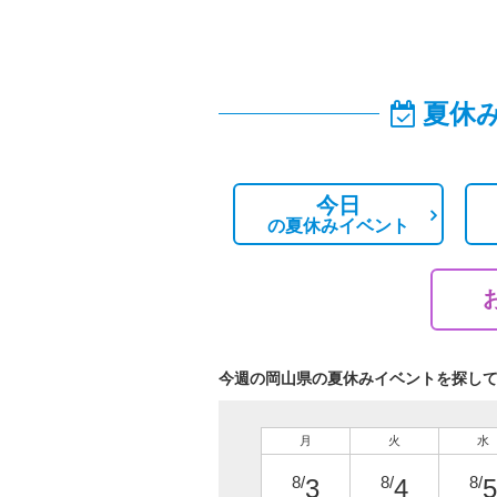
夏休
今日
の
夏休みイベント
今週の岡山県の夏休みイベントを探し
月
火
水
8/
8/
8/
3
4
5