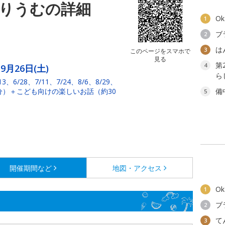
りうむの詳細
O
1
ブ
2
は
3
このページをスマホで
見る
第
4
9月26日(土)
ら
3、6/28、7/11、7/24、8/6、8/29、
30分）＋こども向けの楽しいお話（約30
備
5
開催期間など
地図・アクセス
O
1
ブ
2
て
3