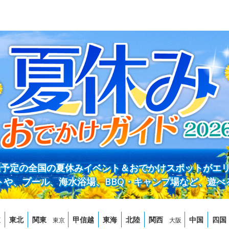
開催予定の全国の夏休みイベント＆おでかけスポットがエ
トや、プール、海水浴場、BBQ・キャンプ場など、遊べ
道
東北
関東
甲信越
東海
北陸
関西
中国
四国
東京
大阪