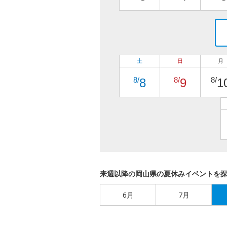
土
日
月
8/
8/
8/
8
9
1
来週以降の岡山県の夏休みイベントを
6月
7月