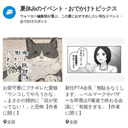
夏休みのイベント・おでかけトピックス
ウォーカー編集部が選ぶ、この夏におすすめしたい旬なイベント・
おでかけスポット
お留守番にブチギレた愛猫
新任PTA会長「無駄をなくし
「ウンコしてやろうかな」
ます」→ベルマークやバザ
→まさかの標的に「目が笑
ーを即廃止!?爆速で終わる会
ってない！」と恐怖【作者
議に「有能すぎる」【作者
に聞く】
に聞く】
全国
全国