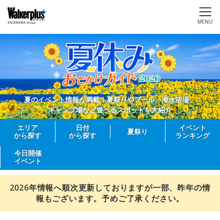
MENU
夏のイベント情報が満載！夏祭りやプール、海水浴場、
キャンプ場など遊べるスポットを大紹介
エリア
日付
イベント
夏祭り
から探す
から探す
ランキング
今日開催
イベント
2026年情報へ順次更新しておりますが一部、昨年の情
報もございます。予めご了承ください。