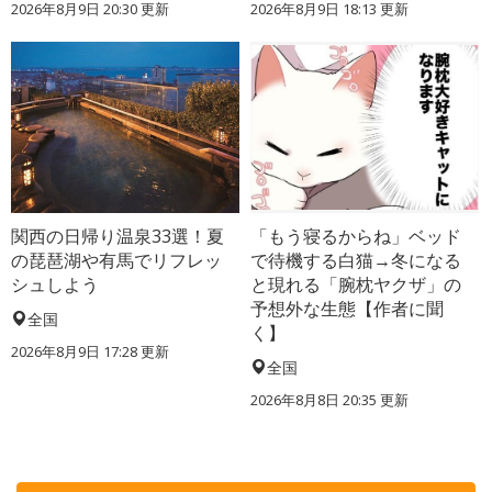
2026年8月9日 20:30
更新
2026年8月9日 18:13
更新
関西の日帰り温泉33選！夏
「もう寝るからね」ベッド
の琵琶湖や有馬でリフレッ
で待機する白猫→冬になる
シュしよう
と現れる「腕枕ヤクザ」の
予想外な生態【作者に聞
全国
く】
2026年8月9日 17:28
更新
全国
2026年8月8日 20:35
更新