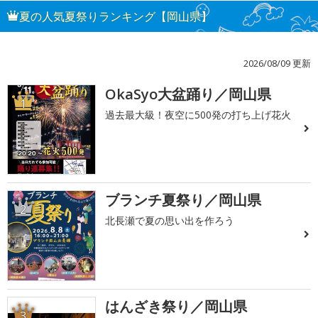
夏の人気夏祭りランキング【岡山県】
2026/08/09 更新
OkaSyo大盆踊り／岡山県
1
過去最大級！夜空に500発の打ち上げ花火
ブランチ夏祭り／岡山県
2
北長瀬で夏の思い出を作ろう
はんざき祭り／岡山県
3