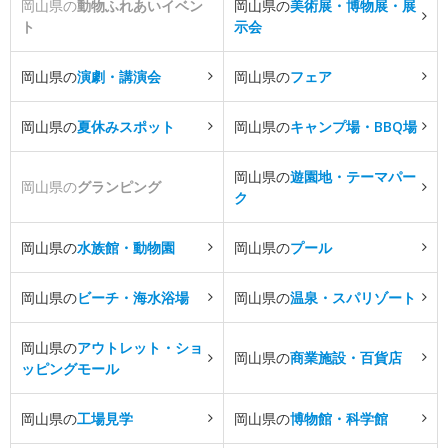
岡山県の
動物ふれあいイベン
岡山県の
美術展・博物展・展
ト
示会
岡山県の
演劇・講演会
岡山県の
フェア
岡山県の
夏休みスポット
岡山県の
キャンプ場・BBQ場
岡山県の
遊園地・テーマパー
岡山県の
グランピング
ク
岡山県の
水族館・動物園
岡山県の
プール
岡山県の
ビーチ・海水浴場
岡山県の
温泉・スパリゾート
岡山県の
アウトレット・ショ
岡山県の
商業施設・百貨店
ッピングモール
岡山県の
工場見学
岡山県の
博物館・科学館