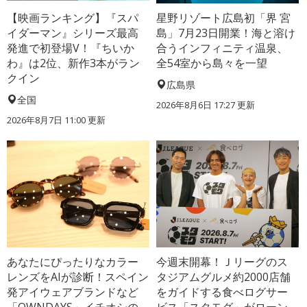
【映画ランキング】『スパ
星野リゾート広島初「界 宮
イダーマン』シリーズ最高
島」7月23日開業！海と溶け
発進で初登場V！『ちいか
合うインフィニティ温泉、
わ』は2位、新作3本がラン
全54室から島々を一望
クイン
広島県
全国
2026年8月6日 17:27
更新
2026年8月7日 11:00
更新
あなたにぴったりなカラー
今週末開幕！Ｊリーグのス
レンズをAIが診断！スペイン
タジアムグルメ約2000店舗
発アイウェアブランドなど
をガイドする食べログサー
「OWNDAYS」イチオシの
ビス「スタモグ」がローン