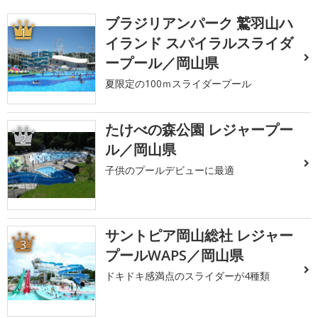
ブラジリアンパーク 鷲羽山ハ
1
イランド スパイラルスライダ
ープール／岡山県
夏限定の100ｍスライダープール
たけべの森公園 レジャープー
2
ル／岡山県
子供のプールデビューに最適
サントピア岡山総社 レジャー
3
プールWAPS／岡山県
ドキドキ感満点のスライダーが4種類