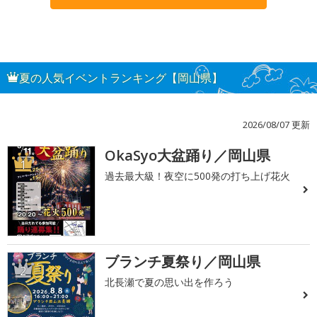
夏の人気イベントランキング【岡山県】
2026/08/07 更新
OkaSyo大盆踊り／岡山県
1
過去最大級！夜空に500発の打ち上げ花火
ブランチ夏祭り／岡山県
2
北長瀬で夏の思い出を作ろう