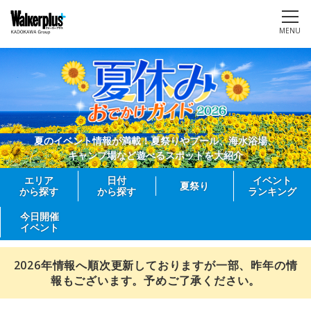
MENU
夏のイベント情報が満載！夏祭りやプール、海水浴場、
キャンプ場など遊べるスポットを大紹介
エリア
日付
イベント
夏祭り
から探す
から探す
ランキング
今日開催
イベント
2026年情報へ順次更新しておりますが一部、昨年の情
報もございます。予めご了承ください。