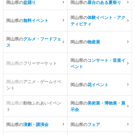
岡山県の
盆踊り
岡山県の
屋台のある夏祭り
岡山県の
体験イベント・アク
岡山県の
無料イベント
ティビティ
岡山県の
グルメ・フードフェ
岡山県の
物産展
ス
岡山県の
コンサート・音楽イ
岡山県の
フリーマーケット
ベント
岡山県の
アニメ・ゲームイベ
岡山県の
花イベント
ント
岡山県の
動物ふれあいイベン
岡山県の
美術展・博物展・展
ト
示会
岡山県の
演劇・講演会
岡山県の
フェア