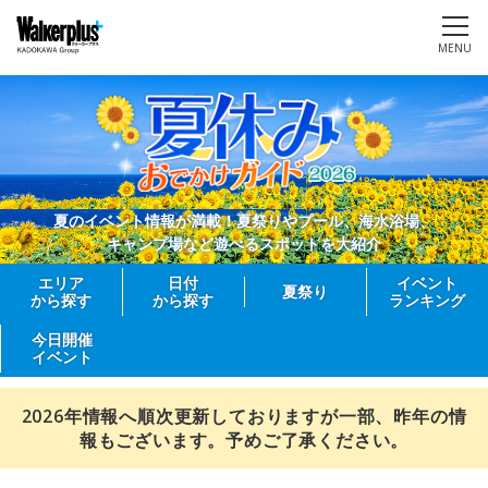
MENU
夏のイベント情報が満載！夏祭りやプール、海水浴場、
キャンプ場など遊べるスポットを大紹介
エリア
日付
イベント
夏祭り
から探す
から探す
ランキング
今日開催
イベント
2026年情報へ順次更新しておりますが一部、昨年の情
報もございます。予めご了承ください。