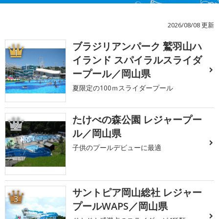
2026/08/08 更新
ブラジリアンパーク 鷲羽山ハ
1
イランド スパイラルスライダ
ープール／岡山県
夏限定の100ｍスライダープール
たけべの森公園 レジャープー
2
ル／岡山県
子供のプールデビューに最適
サントピア岡山総社 レジャー
3
プールWAPS／岡山県