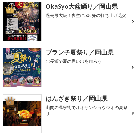
OkaSyo大盆踊り／岡山県
1
過去最大級！夜空に500発の打ち上げ花火
ブランチ夏祭り／岡山県
2
北長瀬で夏の思い出を作ろう
はんざき祭り／岡山県
3
山間の温泉街でオオサンショウウオの夏祭
り