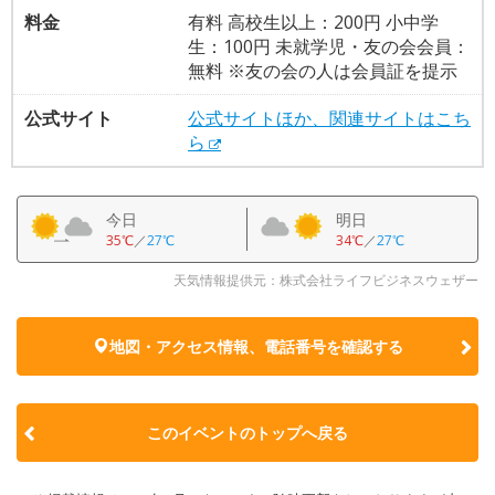
料金
有料 高校生以上：200円 小中学
生：100円 未就学児・友の会会員：
無料 ※友の会の人は会員証を提示
公式サイト
公式サイトほか、関連サイトはこち
ら
今日
明日
35℃
／
27℃
34℃
／
27℃
天気情報提供元：株式会社ライフビジネスウェザー
地図・アクセス情報、電話番号を確認する
このイベントのトップへ戻る