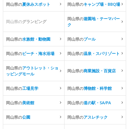
岡山県の
夏休みスポット
岡山県の
キャンプ場・BBQ場
岡山県の
遊園地・テーマパー
岡山県の
グランピング
ク
岡山県の
水族館・動物園
岡山県の
プール
岡山県の
ビーチ・海水浴場
岡山県の
温泉・スパリゾート
岡山県の
アウトレット・ショ
岡山県の
商業施設・百貨店
ッピングモール
岡山県の
工場見学
岡山県の
博物館・科学館
岡山県の
美術館
岡山県の
道の駅・SA/PA
岡山県の
公園
岡山県の
アスレチック