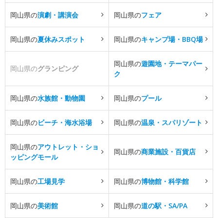
岡山県の
演劇・講演会
岡山県の
フェア
岡山県の
夏休みスポット
岡山県の
キャンプ場・BBQ場
岡山県の
遊園地・テーマパー
岡山県の
グランピング
ク
岡山県の
水族館・動物園
岡山県の
プール
岡山県の
ビーチ・海水浴場
岡山県の
温泉・スパリゾート
岡山県の
アウトレット・ショ
岡山県の
商業施設・百貨店
ッピングモール
岡山県の
工場見学
岡山県の
博物館・科学館
岡山県の
美術館
岡山県の
道の駅・SA/PA