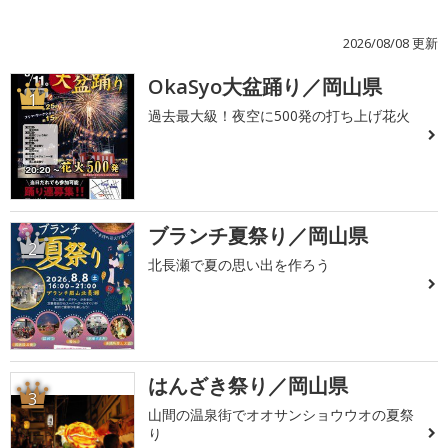
2026/08/08 更新
OkaSyo大盆踊り／岡山県
1
過去最大級！夜空に500発の打ち上げ花火
ブランチ夏祭り／岡山県
2
北長瀬で夏の思い出を作ろう
はんざき祭り／岡山県
3
山間の温泉街でオオサンショウウオの夏祭
り