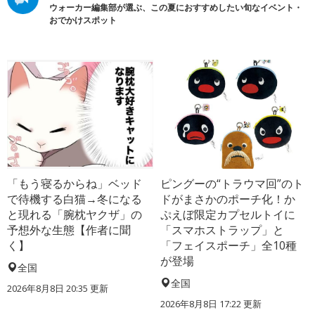
ウォーカー編集部が選ぶ、この夏におすすめしたい旬なイベント・
おでかけスポット
「もう寝るからね」ベッド
ピングーの“トラウマ回”のト
で待機する白猫→冬になる
ドがまさかのポーチ化！か
と現れる「腕枕ヤクザ」の
ぷえぼ限定カプセルトイに
予想外な生態【作者に聞
「スマホストラップ」と
く】
「フェイスポーチ」全10種
が登場
全国
全国
2026年8月8日 20:35
更新
2026年8月8日 17:22
更新