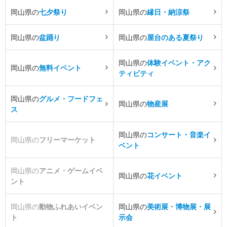
岡山県の
七夕祭り
岡山県の
縁日・納涼祭
岡山県の
盆踊り
岡山県の
屋台のある夏祭り
岡山県の
体験イベント・アク
岡山県の
無料イベント
ティビティ
岡山県の
グルメ・フードフェ
岡山県の
物産展
ス
岡山県の
コンサート・音楽イ
岡山県の
フリーマーケット
ベント
岡山県の
アニメ・ゲームイベ
岡山県の
花イベント
ント
岡山県の
動物ふれあいイベン
岡山県の
美術展・博物展・展
ト
示会