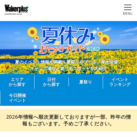
MENU
夏のイベント情報が満載！夏祭りやプール、海水浴場、
キャンプ場など遊べるスポットを大紹介
エリア
日付
イベント
夏祭り
から探す
から探す
ランキング
今日開催
イベント
2026年情報へ順次更新しておりますが一部、昨年の情
報もございます。予めご了承ください。