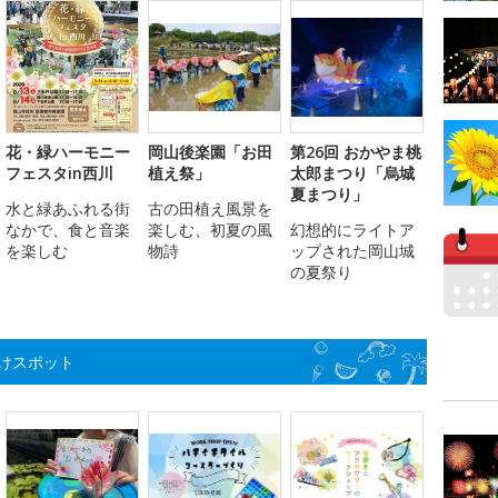
花・緑ハーモニー
岡山後楽園「お田
第26回 おかやま桃
フェスタin西川
植え祭」
太郎まつり「烏城
夏まつり」
水と緑あふれる街
古の田植え風景を
なかで、食と音楽
楽しむ、初夏の風
幻想的にライトア
を楽しむ
物詩
ップされた岡山城
の夏祭り
けスポット