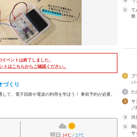
ワ
4
て
5
県
のイベントは終了しました。
ントはこちらからご確認ください。
ブ
1
パ
オづくり
た
2
通して、電子回路や電波の利用を学ぼう！ 事前予約が必要。
サ
3
／
渋
4
岡
5
サ
明日
34℃
／
27℃