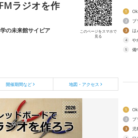
FMラジオを作
O
1
ブ
2
科学の未来館サイピア
は
3
このページをスマホで
見る
や
4
備
5
開催期間など
地図・アクセス
O
1
ブ
2
児
3