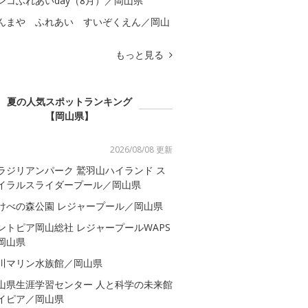
ンコふれあいday（8月）／岡山県
んまや ふれあい すいぞくえん／岡山
もっと見る
夏の人気スポットランキング
【岡山県】
2026/08/08 更新
ラジリアンパーク 鷲羽山ハイランド ス
イラルスライダープール／岡山県
けべの森公園 レジャープール／岡山県
ントピア岡山総社 レジャープールWAPS
岡山県
川マリン水族館／岡山県
山県生涯学習センター 人と科学の未来館
イピア／岡山県