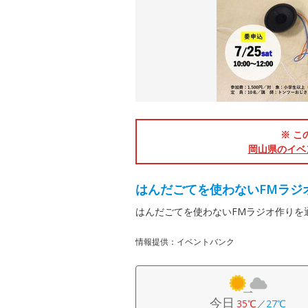
※ こ
岡山県のイベ
はんだごてを使わないFMラジ
はんだごてを使わないFMラジオ作りを
情報提供：イベントバンク
今日
35℃
／
27℃