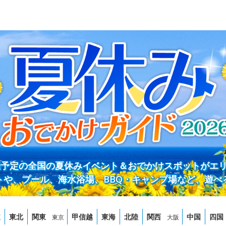
開催予定の全国の夏休みイベント＆おでかけスポットがエ
トや、プール、海水浴場、BBQ・キャンプ場など、遊べ
道
東北
関東
甲信越
東海
北陸
関西
中国
四国
東京
大阪