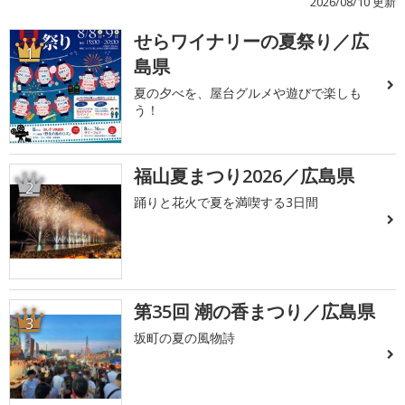
2026/08/10 更新
せらワイナリーの夏祭り／広
1
島県
夏の夕べを、屋台グルメや遊びで楽しも
う！
福山夏まつり2026／広島県
2
踊りと花火で夏を満喫する3日間
第35回 潮の香まつり／広島県
3
坂町の夏の風物詩