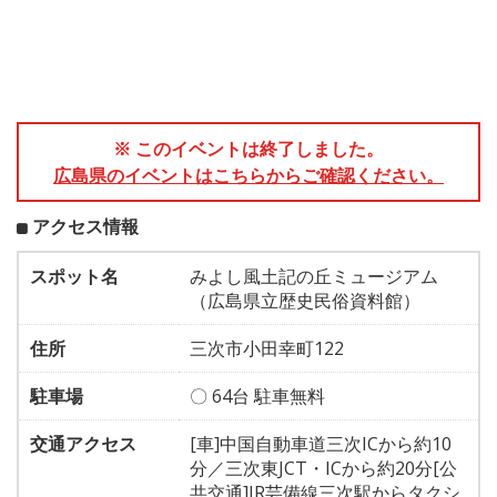
※ このイベントは終了しました。
広島県のイベントはこちらからご確認ください。
アクセス情報
スポット名
みよし風土記の丘ミュージアム
（広島県立歴史民俗資料館）
住所
三次市小田幸町122
駐車場
〇 64台 駐車無料
交通アクセス
[車]中国自動車道三次ICから約10
分／三次東JCT・ICから約20分[公
共交通]JR芸備線三次駅からタクシ