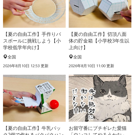
【夏の自由工作】手作りバ
【夏の自由工作】切頂八面
スボールに挑戦しよう【小
体の貯金箱【小学校3年生以
学校低学年向け】
上向け】
全国
全国
2026年8月10日 12:53
更新
2026年8月10日 11:00
更新
【夏の自由工作】牛乳パッ
お留守番にブチギレた愛猫
ク2個で作れるパクパクハン
「ウンコしてやろうかな」