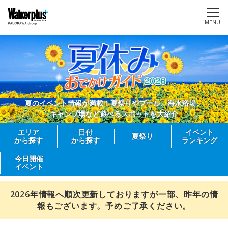
MENU
夏のイベント情報が満載！夏祭りやプール、海水浴場、
キャンプ場など遊べるスポットを大紹介
エリア
日付
イベント
夏祭り
から探す
から探す
ランキング
今日開催
イベント
2026年情報へ順次更新しておりますが一部、昨年の情
報もございます。予めご了承ください。