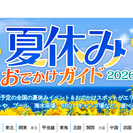
開催予定の全国の夏休みイベント＆おでかけスポットがエ
トや、プール、海水浴場、BBQ・キャンプ場など、遊べ
道
東北
関東
甲信越
東海
北陸
関西
中国
四国
東京
大阪