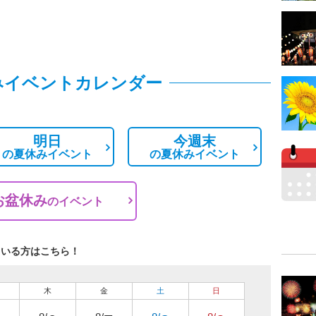
みイベントカレンダー
明日
今週末
の
夏休みイベント
の
夏休みイベント
お盆休み
の
イベント
ている方はこちら！
木
金
土
日