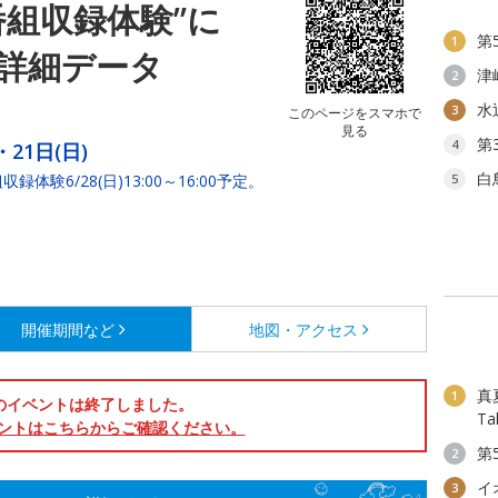
番組収録体験”に
第
1
詳細データ
津
2
水
3
このページをスマホで
見る
第
4
・21日(日)
白
収録体験6/28(日)13:00～16:00予定。
5
開催期間など
地図・アクセス
真夏
1
のイベントは終了しました。
T
ントはこちらからご確認ください。
第
2
イ
3