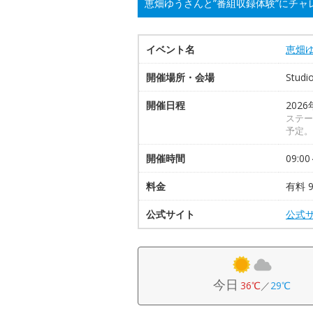
恵畑ゆうさんと”番組収録体験”にチャ
イベント名
恵畑
開催場所・会場
Studi
開催日程
2026
ステージ
予定。
開催時間
09:00
料金
有料 
公式サイト
公式
今日
36℃
／
29℃