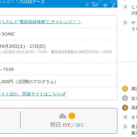
レンジ！！の詳細データ
じ
4
川
ゆうさんと”番組収録体験”にチャレンジ！！
ヤ
5
ラ
o SONIC
年6月20日(土)・21日(日)
出演6/20(土)9:00～15:00、番組収録体験6/28(日)13:00～16:00
～15:00
9,000円（2日間のプログラム）
満
1
サイトほか、関連サイトはこちら
女
2
高
3
オ
4
明日
35℃
／
28℃
香
5
展