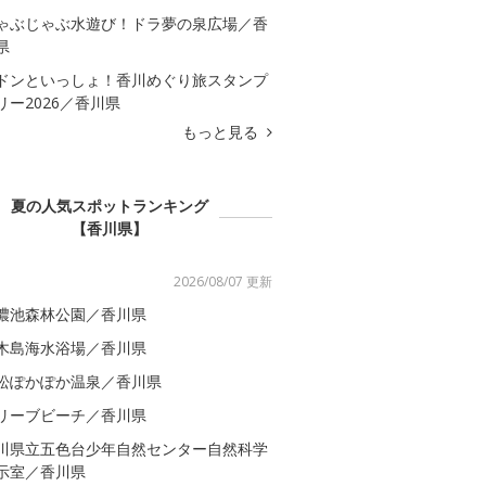
ゃぶじゃぶ水遊び！ドラ夢の泉広場／香
県
ドンといっしょ！香川めぐり旅スタンプ
リー2026／香川県
もっと見る
夏の人気スポットランキング
【香川県】
2026/08/07 更新
濃池森林公園／香川県
木島海水浴場／香川県
松ぽかぽか温泉／香川県
リーブビーチ／香川県
川県立五色台少年自然センター自然科学
示室／香川県