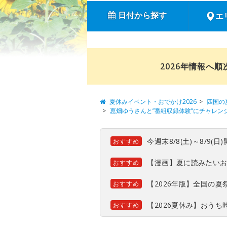
日付から探す
エ
2026年情報へ
夏休みイベント・おでかけ2026
四国の
恵畑ゆうさんと”番組収録体験”にチャレン
今週末8/8(土)～8/9
おすすめ
【漫画】夏に読みたい
おすすめ
【2026年版】全国の
おすすめ
【2026夏休み】おう
おすすめ