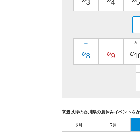
8/
8/
8/
3
4
5
土
日
月
8/
8/
8/
8
9
1
来週以降の香川県の夏休みイベントを
6月
7月