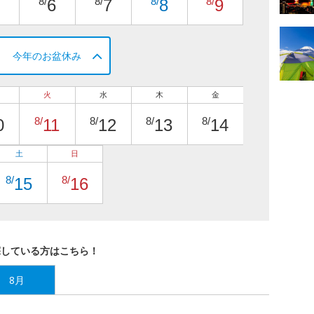
8/
8/
8/
8/
6
7
8
9
今年のお盆休み
火
水
木
金
8/
8/
8/
8/
0
11
12
13
14
土
日
8/
8/
15
16
探している方はこちら！
8月