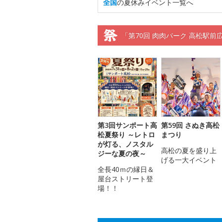
全国
の夏休みイベント一覧へ
「第70回 肉肉パーク 高松駅
第3回サンポート高
第59回 さぬき高松
松夏祭り ～レトロ
まつり
が灯る、ノスタル
高松の夏を盛り上
ジーな夏の夜～
げる一大イベント
全長40ｍの縁日＆
屋台ストリート登
場！！