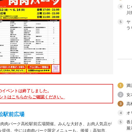
じ
4
川
ヤ
5
ラ
満
1
のイベントは終了しました。
女
2
ントはこちらからご確認ください。
高
3
オ
松駅前広場
4
香
5
。肉肉パーク高松駅前広場開催。みんな大好き、お肉人気店が
展
理を提供。中には肉肉パーク限定メニューも。後援：高知市、