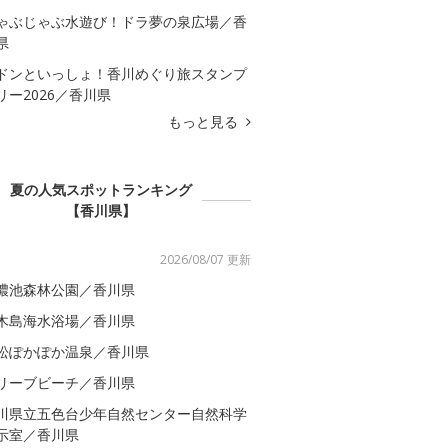
ゃぶじゃぶ水遊び！ドラ夢の泉広場／香
県
ドンといっしょ！香川めぐり旅スタンプ
リー2026／香川県
もっと見る
夏の人気スポットランキング
【香川県】
2026/08/07 更新
濃池森林公園／香川県
木島海水浴場／香川県
松ぽかぽか温泉／香川県
リーブビーチ／香川県
川県立五色台少年自然センター自然科学
示室／香川県