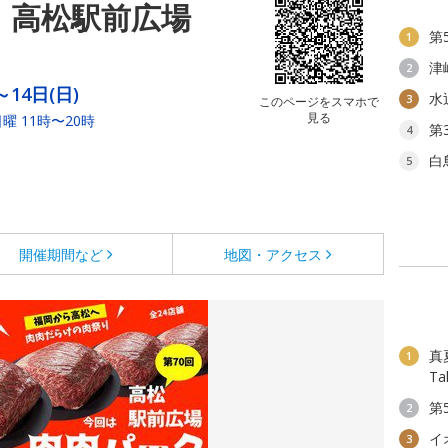
ク 高松駅前広場
第
1
津
2
～14日(日)
水
3
このページをスマホで
見る
曜 11時〜20時
第
4
白
5
開催期間など
地図・アクセス
真夏
1
T
第
2
イ
3