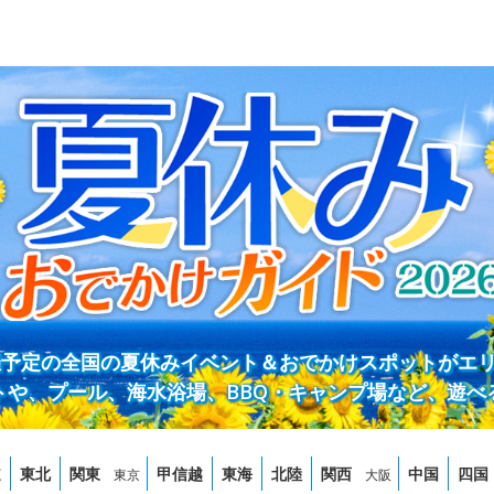
開催予定の全国の夏休みイベント＆おでかけスポットがエ
トや、プール、海水浴場、BBQ・キャンプ場など、遊べ
道
東北
関東
甲信越
東海
北陸
関西
中国
四国
東京
大阪