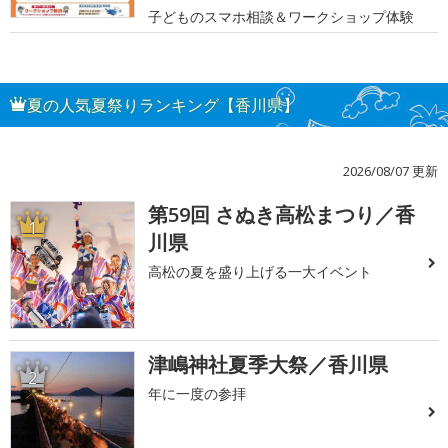
子どものスマホ相談＆ワークショップ体験
夏の人気夏祭りランキング【香川県】
2026/08/07 更新
第59回 さぬき高松まつり／香
1
川県
高松の夏を盛り上げる一大イベント
津嶋神社夏季大祭／香川県
2
年に一度の参拝