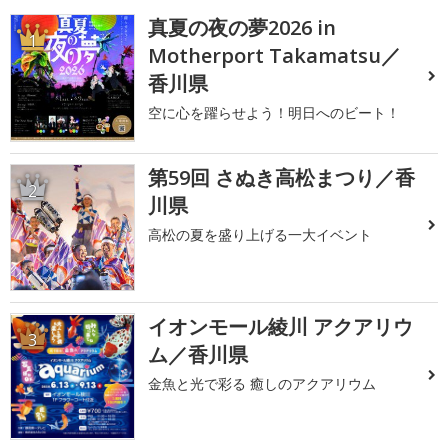
真夏の夜の夢2026 in
1
Motherport Takamatsu／
香川県
空に心を躍らせよう！明日へのビート！
第59回 さぬき高松まつり／香
2
川県
高松の夏を盛り上げる一大イベント
イオンモール綾川 アクアリウ
3
ム／香川県
金魚と光で彩る 癒しのアクアリウム