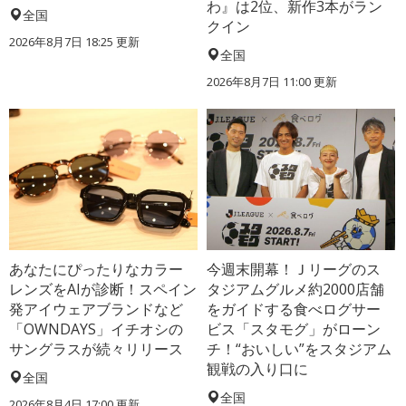
わ』は2位、新作3本がラン
全国
クイン
2026年8月7日 18:25
更新
全国
2026年8月7日 11:00
更新
あなたにぴったりなカラー
今週末開幕！Ｊリーグのス
レンズをAIが診断！スペイン
タジアムグルメ約2000店舗
発アイウェアブランドなど
をガイドする食べログサー
「OWNDAYS」イチオシの
ビス「スタモグ」がローン
サングラスが続々リリース
チ！“おいしい”をスタジアム
観戦の入り口に
全国
全国
2026年8月4日 17:00
更新