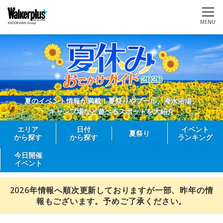
MENU
夏のイベント情報が満載！夏祭りやプール、海水浴場、
キャンプ場など遊べるスポットを大紹介
エリア
日付
イベント
夏祭り
から探す
から探す
ランキング
今日開催
イベント
2026年情報へ順次更新しておりますが一部、昨年の情
報もございます。予めご了承ください。