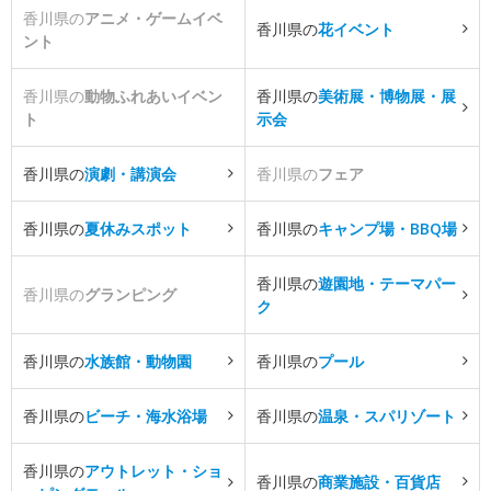
香川県の
アニメ・ゲームイベ
香川県の
花イベント
ント
香川県の
動物ふれあいイベン
香川県の
美術展・博物展・展
ト
示会
香川県の
演劇・講演会
香川県の
フェア
香川県の
夏休みスポット
香川県の
キャンプ場・BBQ場
香川県の
遊園地・テーマパー
香川県の
グランピング
ク
香川県の
水族館・動物園
香川県の
プール
香川県の
ビーチ・海水浴場
香川県の
温泉・スパリゾート
香川県の
アウトレット・ショ
香川県の
商業施設・百貨店