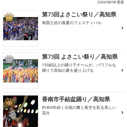
2026/08/08 更新
第73回よさこい祭り／高知県
1
南国土佐の真夏のフェスティバル
第73回 よさこい祭り／高知県
2
150組以上の踊り子チームが、パワフルな
踊りで高知の夏を盛り上げる
香南市手結盆踊り／高知県
3
約400年続く伝統の舞と夜空を彩る美しい
花火