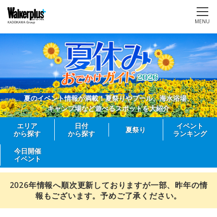
MENU
夏のイベント情報が満載！夏祭りやプール、海水浴場、
キャンプ場など遊べるスポットを大紹介
エリア
日付
イベント
夏祭り
から探す
から探す
ランキング
今日開催
イベント
2026年情報へ順次更新しておりますが一部、昨年の情
報もございます。予めご了承ください。