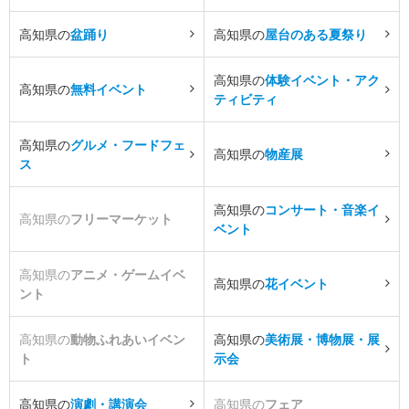
高知県の
盆踊り
高知県の
屋台のある夏祭り
高知県の
体験イベント・アク
高知県の
無料イベント
ティビティ
高知県の
グルメ・フードフェ
高知県の
物産展
ス
高知県の
コンサート・音楽イ
高知県の
フリーマーケット
ベント
高知県の
アニメ・ゲームイベ
高知県の
花イベント
ント
高知県の
動物ふれあいイベン
高知県の
美術展・博物展・展
ト
示会
高知県の
演劇・講演会
高知県の
フェア