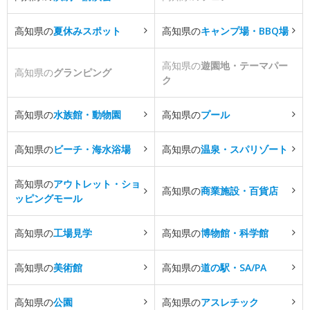
高知県の
夏休みスポット
高知県の
キャンプ場・BBQ場
高知県の
遊園地・テーマパー
高知県の
グランピング
ク
高知県の
水族館・動物園
高知県の
プール
高知県の
ビーチ・海水浴場
高知県の
温泉・スパリゾート
高知県の
アウトレット・ショ
高知県の
商業施設・百貨店
ッピングモール
高知県の
工場見学
高知県の
博物館・科学館
高知県の
美術館
高知県の
道の駅・SA/PA
高知県の
公園
高知県の
アスレチック