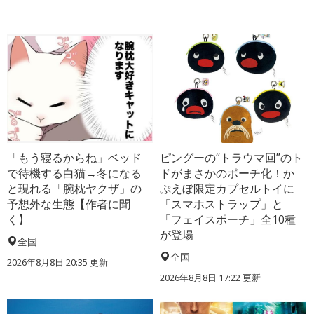
「もう寝るからね」ベッド
ピングーの“トラウマ回”のト
で待機する白猫→冬になる
ドがまさかのポーチ化！か
と現れる「腕枕ヤクザ」の
ぷえぼ限定カプセルトイに
予想外な生態【作者に聞
「スマホストラップ」と
く】
「フェイスポーチ」全10種
が登場
全国
全国
2026年8月8日 20:35
更新
2026年8月8日 17:22
更新