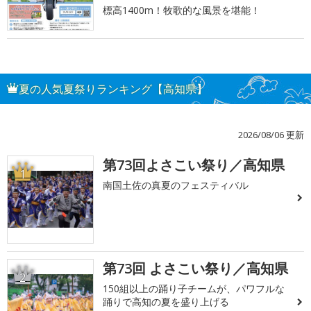
標高1400m！牧歌的な風景を堪能！
夏の人気夏祭りランキング【高知県】
2026/08/06 更新
第73回よさこい祭り／高知県
1
南国土佐の真夏のフェスティバル
第73回 よさこい祭り／高知県
2
150組以上の踊り子チームが、パワフルな
踊りで高知の夏を盛り上げる