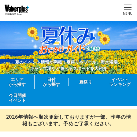
MENU
夏のイベント情報が満載！夏祭りやプール、海水浴場、
キャンプ場など遊べるスポットを大紹介
エリア
日付
イベント
夏祭り
から探す
から探す
ランキング
今日開催
イベント
2026年情報へ順次更新しておりますが一部、昨年の情
報もございます。予めご了承ください。