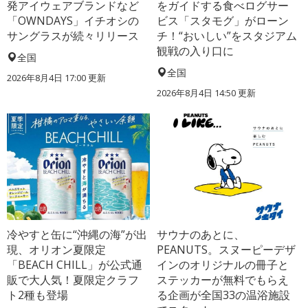
発アイウェアブランドなど
をガイドする食べログサー
「OWNDAYS」イチオシの
ビス「スタモグ」がローン
サングラスが続々リリース
チ！“おいしい”をスタジアム
観戦の入り口に
全国
全国
2026年8月4日 17:00
更新
2026年8月4日 14:50
更新
冷やすと缶に“沖縄の海”が出
サウナのあとに、
現、オリオン夏限定
PEANUTS。スヌーピーデザ
「BEACH CHILL」が公式通
インのオリジナルの冊子と
販で大人気！夏限定クラフ
ステッカーが無料でもらえ
ト2種も登場
る企画が全国33の温浴施設