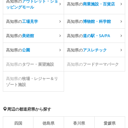
高知県の
アウトレット・ショ
高知県の
商業施設・百貨店
ッピングモール
高知県の
工場見学
高知県の
博物館・科学館
高知県の
美術館
高知県の
道の駅・SA/PA
高知県の
公園
高知県の
アスレチック
高知県の
タワー・展望施設
高知県の
フードテーマパーク
高知県の
牧場・レジャー＆リ
ゾート施設
周辺の都道府県から探す
四国
徳島県
香川県
愛媛県