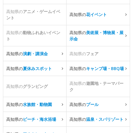
高知県の
アニメ・ゲームイベ
高知県の
花イベント
ント
高知県の
動物ふれあいイベン
高知県の
美術展・博物展・展
ト
示会
高知県の
演劇・講演会
高知県の
フェア
高知県の
夏休みスポット
高知県の
キャンプ場・BBQ場
高知県の
遊園地・テーマパー
高知県の
グランピング
ク
高知県の
水族館・動物園
高知県の
プール
高知県の
ビーチ・海水浴場
高知県の
温泉・スパリゾート