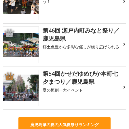
う！
第46回 瀬戸内町みなと祭り／
2
鹿児島県
郷土色豊かな多彩な催しが繰り広げられる
第54回かせだゆめぴか本町七
3
夕まつり／鹿児島県
夏の恒例一大イベント
鹿児島県の夏の人気夏祭りランキング