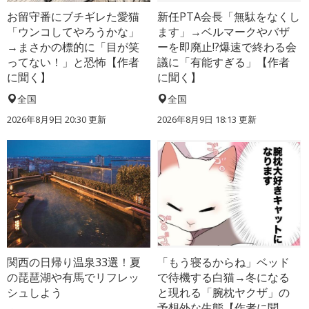
お留守番にブチギレた愛猫
新任PTA会長「無駄をなくし
「ウンコしてやろうかな」
ます」→ベルマークやバザ
→まさかの標的に「目が笑
ーを即廃止!?爆速で終わる会
ってない！」と恐怖【作者
議に「有能すぎる」【作者
に聞く】
に聞く】
全国
全国
2026年8月9日 20:30
更新
2026年8月9日 18:13
更新
関西の日帰り温泉33選！夏
「もう寝るからね」ベッド
の琵琶湖や有馬でリフレッ
で待機する白猫→冬になる
シュしよう
と現れる「腕枕ヤクザ」の
予想外な生態【作者に聞