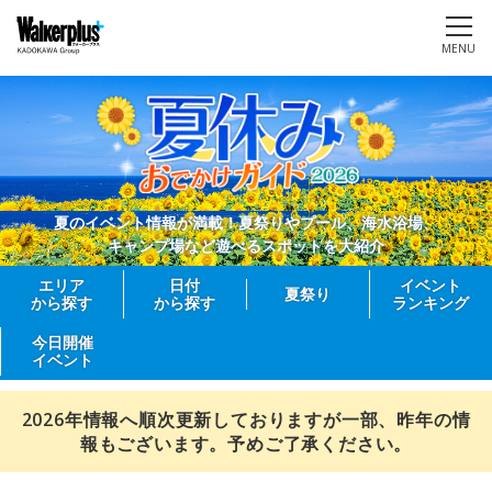
MENU
夏のイベント情報が満載！夏祭りやプール、海水浴場、
キャンプ場など遊べるスポットを大紹介
エリア
日付
イベント
夏祭り
から探す
から探す
ランキング
今日開催
イベント
2026年情報へ順次更新しておりますが一部、昨年の情
報もございます。予めご了承ください。