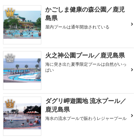
かごしま健康の森公園／鹿児
1
島県
屋内プールは通年開放されている
火之神公園プール／鹿児島県
2
海に突き出た夏季限定プールは自然がいっ
ぱい
ダグリ岬遊園地 流水プール／
3
鹿児島県
海水の流水プールで賑わうレジャープール