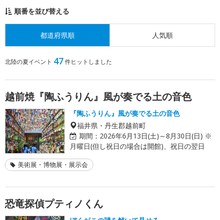
順番を並び替える
都道府県順
人気順
47
北陸の夏イベント
件ヒットしました
越前焼『陶ふうりん』風が奏でる土の音色
『陶ふうりん』風が奏でる土の音色
福井県・丹生郡越前町
期間：
2026年6月13日(土)～8月30日(日) ※
月曜日(但し祝日の場合は開館)、祝日の翌日
美術展・博物展・展示会
恐竜探偵プティノくん