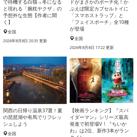
で待機する白猫→冬になる
ドがまさかのポーチ化！か
と現れる「腕枕ヤクザ」の
ぷえぼ限定カプセルトイに
予想外な生態【作者に聞
「スマホストラップ」と
く】
「フェイスポーチ」全10種
が登場
全国
全国
2026年8月8日 20:35
更新
2026年8月8日 17:22
更新
関西の日帰り温泉37選！夏
【映画ランキング】『スパ
の琵琶湖や有馬でリフレッ
イダーマン』シリーズ最高
シュしよう
発進で初登場V！『ちいか
わ』は2位、新作3本がラン
全国