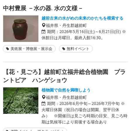
中村豊展 －水の器. 水の文様－
越前古来の水がめの未来のかたちを模索する
福井県・丹生郡越前町
期間：
2026年5月16日(土)～6月21日(日) ※
休館日は月曜日。最終入館16:30。
美術展・博物展・展示会
無料イベント
【花・見ごろ】越前町立福井総合植物園 プラ
ントピア ハンゲショウ
植物園で自然を満喫しよう
福井県・丹生郡越前町
期間：
2026年6月中旬～2026年7月中旬 ※
火曜日休園（祝日の場合は開園、翌平日休
み） ※開催日は見ごろ時期の目安、見ごろ時
期は気候等により前後する場合あり