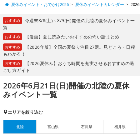
夏休みイベント・おでかけ2026
夏休みイベントカレンダー
20
今週末8/8(土)～8/9(日)開催の北陸の夏休みイベント一
おすすめ
覧
【漫画】夏に読みたいおすすめの怖い話まとめ
おすすめ
【2026年版】全国の夏祭り注目27選。見どころ・日程
おすすめ
もわかる！
【2026夏休み】おうち時間を充実させるおすすめの過
おすすめ
ごし方ガイド
2026年6月21日(日)開催の北陸の夏休
みイベント一覧
エリアを絞り込む
北陸
富山県
石川県
福井県