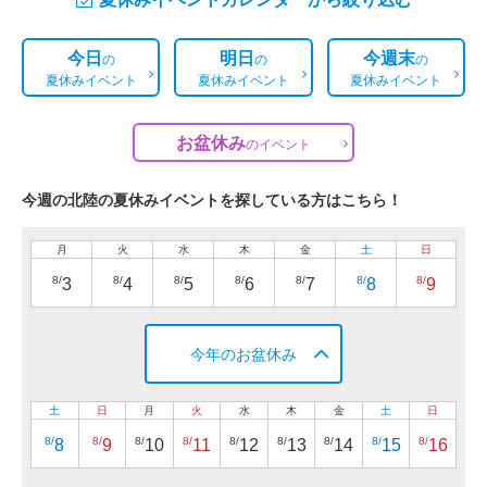
今日
明日
今週末
の
の
の
夏休みイベント
夏休みイベント
夏休みイベント
お盆休み
の
イベント
今週の北陸の夏休みイベントを探している方はこちら！
月
火
水
木
金
土
日
8/
8/
8/
8/
8/
8/
8/
3
4
5
6
7
8
9
今年のお盆休み
土
日
月
火
水
木
金
土
日
8/
8/
8/
8/
8/
8/
8/
8/
8/
8
9
10
11
12
13
14
15
16