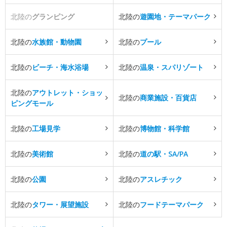
北陸の
グランピング
北陸の
遊園地・テーマパーク
北陸の
水族館・動物園
北陸の
プール
北陸の
ビーチ・海水浴場
北陸の
温泉・スパリゾート
北陸の
アウトレット・ショッ
北陸の
商業施設・百貨店
ピングモール
北陸の
工場見学
北陸の
博物館・科学館
北陸の
美術館
北陸の
道の駅・SA/PA
北陸の
公園
北陸の
アスレチック
北陸の
タワー・展望施設
北陸の
フードテーマパーク