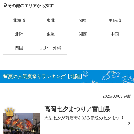
その他のエリアから探す
北海道
東北
関東
甲信越
北陸
東海
関西
中国
四国
九州・沖縄
夏の人気夏祭りランキング【北陸】
2026/08/08 更新
高岡七夕まつり／富山県
1
大型七夕が商店街を彩る伝統の七夕まつり