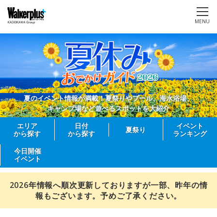
MENU
夏のイベント情報が満載！夏祭りやプール、海水浴場、
キャンプ場など遊べるスポットを大紹介
エリア
日付
イベント
夏祭り
から探す
から探す
ランキング
今日開催
イベント
2026年情報へ順次更新しておりますが一部、昨年の情
報もございます。予めご了承ください。