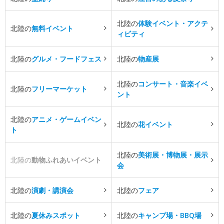
北陸の
体験イベント・アクテ
北陸の
無料イベント
ィビティ
北陸の
グルメ・フードフェス
北陸の
物産展
北陸の
コンサート・音楽イベ
北陸の
フリーマーケット
ント
北陸の
アニメ・ゲームイベン
北陸の
花イベント
ト
北陸の
美術展・博物展・展示
北陸の
動物ふれあいイベント
会
北陸の
演劇・講演会
北陸の
フェア
北陸の
夏休みスポット
北陸の
キャンプ場・BBQ場