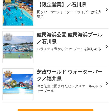
1
【限定営業】／石川県
長さ150mのウォータースライダーは迫力
満点
健民海浜公園 健民海浜プール
2
／石川県
バラエティ豊かな9つのプールを楽しめる
芝政ワールド ウォーターパー
3
ク／福井県
海と芝生に囲まれたビッグスケールのレジ
ャープール