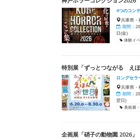
神戸ホラーコレクション2026
4つのコン
兵庫県・
期間：
2
日(金)
体験イ
特別展「ずっとつながる え
ロングセラ
兵庫県・
期間：
2
翌日)
美術展
企画展「硝子の動物園 2026」