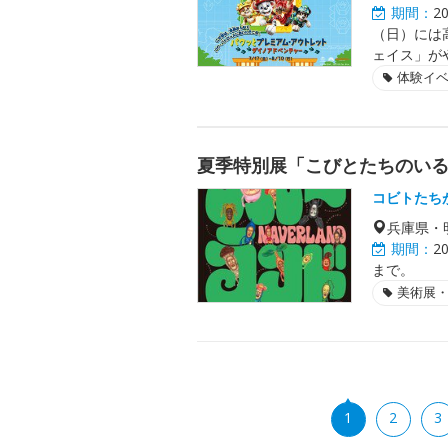
期間：
2
（日）には
ェイス」が
体験イ
夏季特別展「こびとたちのい
コビトたち
兵庫県・
期間：
2
まで。
美術展
1
2
3