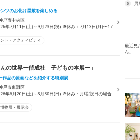
男
5
テンツのお化け屋敷を楽しめる
神戸市中央区
026年7月11日(土)～9月23日(祝) ※休み：7月13日(月)〜17
ベント・アクティビティ
最近見
ん。
ほんの世界ー偕成社 子どもの本展ー」
ー作品の原画などを紹介する特別展
神戸市東灘区
026年6月20日(土)～8月30日(日) ※休み：月曜(祝日の場合
・博物展・展示会