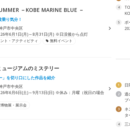
T
4
UMMER －KOBE MARINE BLUE －
K
波乗り気分！
ボ
5
神戸市中央区
2
026年6月1日(月)～8月31日(月) ※日没後から点灯
ベント・アクティビティ
無料イベント
ミュージアムのミステリー
ー」を切り口にした作品を紹介
日
1
神戸市中央区
026年6月6日(土)～9月13日(日) ※休み：月曜（祝日の場合
道
2
プ
・博物展・展示会
ネ
3
タ
三
4