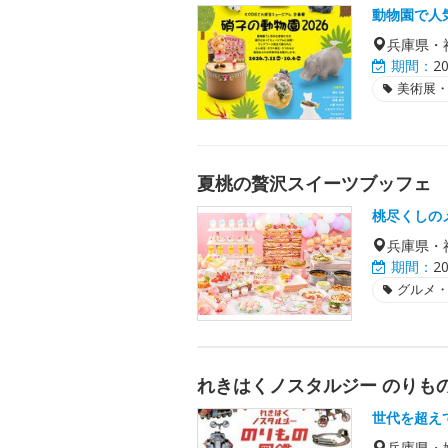
動物園で人
兵庫県・
期間：
2
美術展
夏桃の贅沢スイーツブッフェ
桃尽くしの
兵庫県・
期間：
2
グルメ
れきはくノスタルジー のりも
世代を超え
兵庫県・