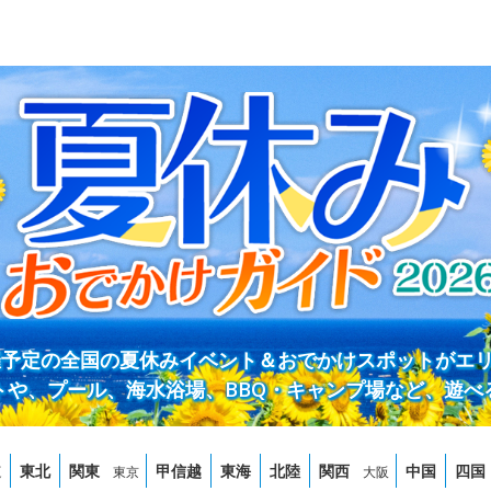
開催予定の全国の夏休みイベント＆おでかけスポットがエ
トや、プール、海水浴場、BBQ・キャンプ場など、遊べ
道
東北
関東
甲信越
東海
北陸
関西
中国
四国
東京
大阪