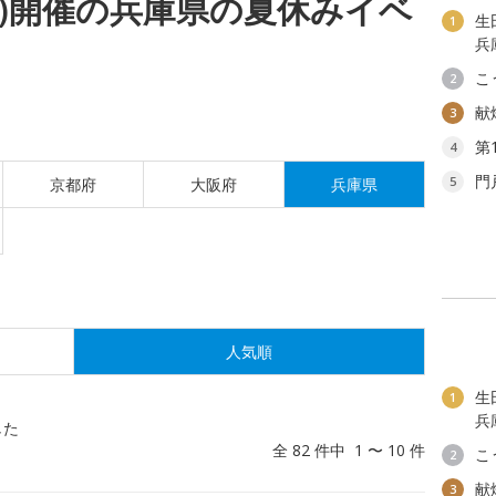
(日)開催の兵庫県の夏休みイベ
生
1
兵
こ
2
献
3
第
4
門
5
京都府
大阪府
兵庫県
人気順
生
1
兵
した
全 82 件中 1 〜 10 件
こ
2
献
3