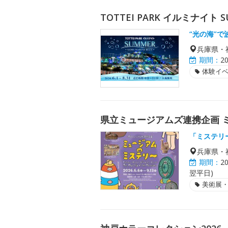
TOTTEI PARK イルミナイト S
“光の海”で
兵庫県・
期間：
2
体験イ
県立ミュージアムズ連携企画 
「ミステリ
兵庫県・
期間：
2
翌平日)
美術展