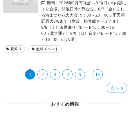
期間：
2026年8月7日(金)～9日(日) ※内容に
より会場、開催日時が異なる。8/7（金）くし
ろ港まつり花火大会19：30～20：00※雨天順
延最大8/8まで（耐震・旅客船ターミナル）、
8/8（土）市民踊りパレード15：00～16：
00（北大通）、8/9（日）音楽パレード13：00
～16：00（北大通）
夏祭り
無料イベント
…
1
2
3
4
5
19
次へ
おすすめ情報