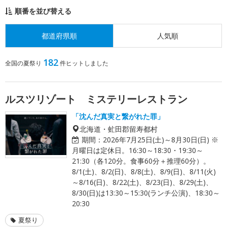
順番を並び替える
都道府県順
人気順
182
全国の夏祭り
件ヒットしました
ルスツリゾート ミステリーレストラン
「沈んだ真実と繋がれた罪」
北海道・虻田郡留寿都村
期間：
2026年7月25日(土)～8月30日(日) ※
月曜日は定休日。16:30～18:30・19:30～
21:30（各120分。食事60分＋推理60分）。
8/1(土)、8/2(日)、8/8(土)、8/9(日)、8/11(火)
～8/16(日)、8/22(土)、8/23(日)、8/29(土)、
8/30(日)は13:30～15:30(ランチ公演)、18:30～
20:30
夏祭り