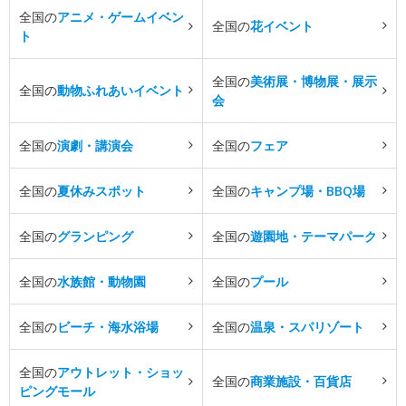
全国の
アニメ・ゲームイベン
全国の
花イベント
ト
全国の
美術展・博物展・展示
全国の
動物ふれあいイベント
会
全国の
演劇・講演会
全国の
フェア
全国の
夏休みスポット
全国の
キャンプ場・BBQ場
全国の
グランピング
全国の
遊園地・テーマパーク
全国の
水族館・動物園
全国の
プール
全国の
ビーチ・海水浴場
全国の
温泉・スパリゾート
全国の
アウトレット・ショッ
全国の
商業施設・百貨店
ピングモール