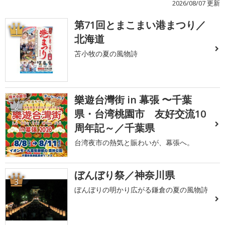
2026/08/07 更新
第71回とまこまい港まつり／
1
北海道
苫小牧の夏の風物詩
樂遊台灣街 in 幕張 〜千葉
2
県・台湾桃園市 友好交流10
周年記～／千葉県
台湾夜市の熱気と賑わいが、幕張へ。
ぼんぼり祭／神奈川県
3
ぼんぼりの明かり広がる鎌倉の夏の風物詩