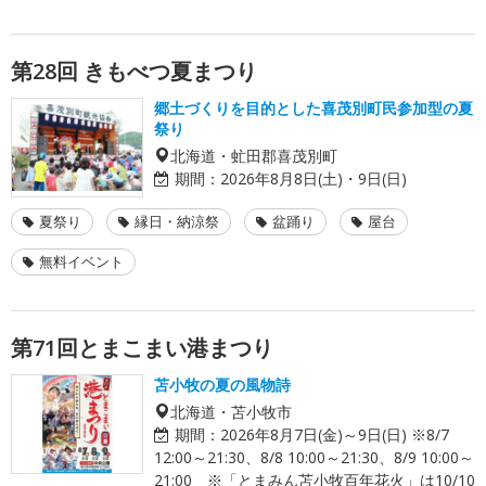
第28回 きもべつ夏まつり
郷土づくりを目的とした喜茂別町民参加型の夏
祭り
北海道・虻田郡喜茂別町
期間：
2026年8月8日(土)・9日(日)
夏祭り
縁日・納涼祭
盆踊り
屋台
無料イベント
第71回とまこまい港まつり
苫小牧の夏の風物詩
北海道・苫小牧市
期間：
2026年8月7日(金)～9日(日) ※8/7
12:00～21:30、8/8 10:00～21:30、8/9 10:00～
21:00 ※「とまみん苫小牧百年花火」は10/10