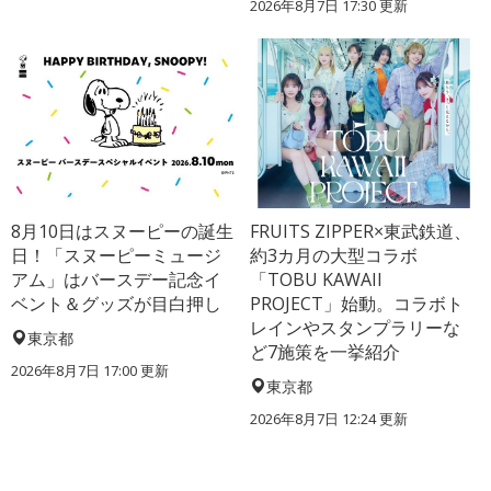
2026年8月7日 17:30
更新
8月10日はスヌーピーの誕生
FRUITS ZIPPER×東武鉄道、
日！「スヌーピーミュージ
約3カ月の大型コラボ
アム」はバースデー記念イ
「TOBU KAWAII
ベント＆グッズが目白押し
PROJECT」始動。コラボト
レインやスタンプラリーな
東京都
ど7施策を一挙紹介
2026年8月7日 17:00
更新
東京都
2026年8月7日 12:24
更新