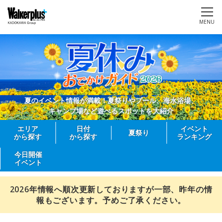
MENU
夏のイベント情報が満載！夏祭りやプール、海水浴場、
キャンプ場など遊べるスポットを大紹介
エリア
日付
イベント
夏祭り
から探す
から探す
ランキング
今日開催
イベント
2026年情報へ順次更新しておりますが一部、昨年の情
報もございます。予めご了承ください。