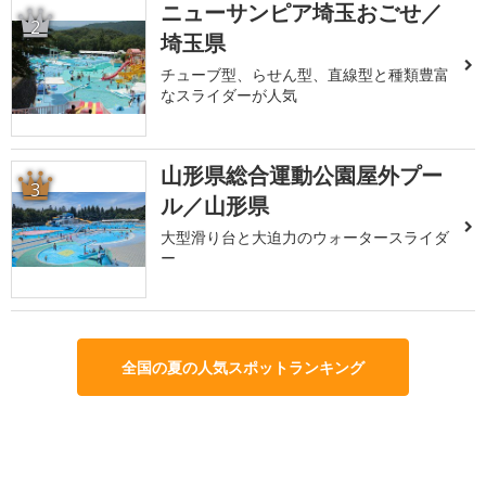
ニューサンピア埼玉おごせ／
2
埼玉県
チューブ型、らせん型、直線型と種類豊富
なスライダーが人気
山形県総合運動公園屋外プー
3
ル／山形県
大型滑り台と大迫力のウォータースライダ
ー
全国の夏の人気スポットランキング