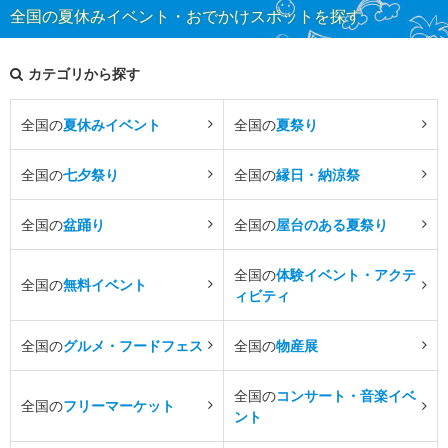
全国の夏休みイベント・おでかけスポットを探す
カテゴリから探す
全国の
夏休みイベント
全国の
夏祭り
全国の
七夕祭り
全国の
縁日・納涼祭
全国の
盆踊り
全国の
屋台のある夏祭り
全国の
体験イベント・アクテ
全国の
無料イベント
ィビティ
全国の
グルメ・フードフェス
全国の
物産展
全国の
コンサート・音楽イベ
全国の
フリーマーケット
ント