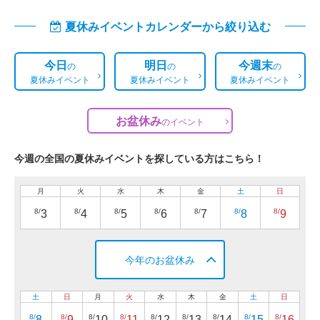
夏休みイベントカレンダーから絞り込む
今日
明日
今週末
の
の
の
夏休みイベント
夏休みイベント
夏休みイベント
お盆休み
の
イベント
今週の全国の夏休みイベントを探している方はこちら！
月
火
水
木
金
土
日
8/
8/
8/
8/
8/
8/
8/
3
4
5
6
7
8
9
今年のお盆休み
土
日
月
火
水
木
金
土
日
8/
8/
8/
8/
8/
8/
8/
8/
8/
8
9
10
11
12
13
14
15
16