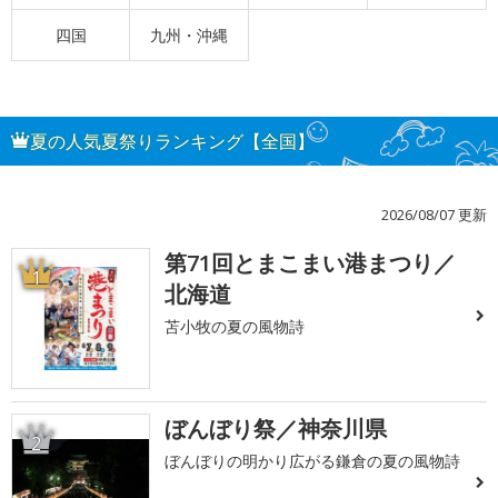
四国
九州・沖縄
夏の人気夏祭りランキング【全国】
2026/08/07 更新
第71回とまこまい港まつり／
1
北海道
苫小牧の夏の風物詩
ぼんぼり祭／神奈川県
2
ぼんぼりの明かり広がる鎌倉の夏の風物詩