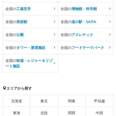
全国の
工場見学
全国の
博物館・科学館
全国の
美術館
全国の
道の駅・SA/PA
全国の
公園
全国の
アスレチック
全国の
タワー・展望施設
全国の
フードテーマパーク
全国の
牧場・レジャー＆リゾ
ート施設
エリアから探す
北海道
東北
関東
甲信越
東海
北陸
関西
中国