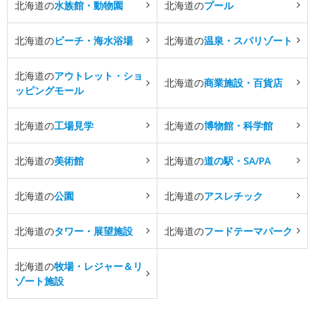
北海道の
水族館・動物園
北海道の
プール
北海道の
ビーチ・海水浴場
北海道の
温泉・スパリゾート
北海道の
アウトレット・ショ
北海道の
商業施設・百貨店
ッピングモール
北海道の
工場見学
北海道の
博物館・科学館
北海道の
美術館
北海道の
道の駅・SA/PA
北海道の
公園
北海道の
アスレチック
北海道の
タワー・展望施設
北海道の
フードテーマパーク
北海道の
牧場・レジャー＆リ
ゾート施設