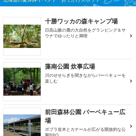
十勝ワッカの森キャンプ場
日高山脈の麓の大自然をグランピング＆サ
ウナでゆったりと満喫
藻南公園 炊事広場
川のせせらぎを聞きながらバーベキューを
楽しむ
前田森林公園 バーベキュー広
場
ポプラ並木とカナールが広がる開放的な公
園BBQ