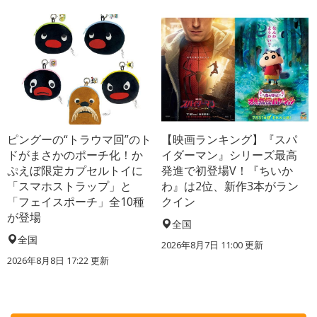
ピングーの“トラウマ回”のト
【映画ランキング】『スパ
ドがまさかのポーチ化！か
イダーマン』シリーズ最高
ぷえぼ限定カプセルトイに
発進で初登場V！『ちいか
「スマホストラップ」と
わ』は2位、新作3本がラン
「フェイスポーチ」全10種
クイン
が登場
全国
全国
2026年8月7日 11:00
更新
2026年8月8日 17:22
更新