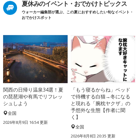
夏休みのイベント・おでかけトピックス
ウォーカー編集部が選ぶ、この夏におすすめしたい旬なイベント・
おでかけスポット
関西の日帰り温泉34選！夏
「もう寝るからね」ベッド
の琵琶湖や有馬でリフレッ
で待機する白猫→冬になる
シュしよう
と現れる「腕枕ヤクザ」の
予想外な生態【作者に聞
全国
く】
2026年8月9日 16:54
更新
全国
2026年8月8日 20:35
更新