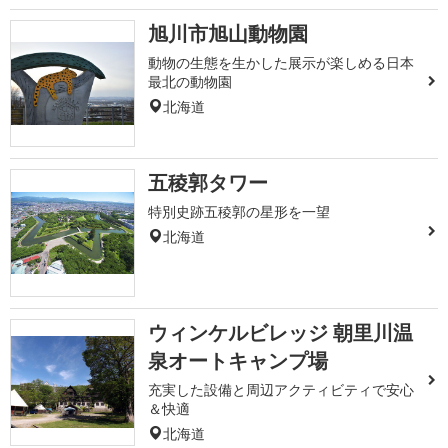
旭川市旭山動物園
動物の生態を生かした展示が楽しめる日本
最北の動物園
北海道
五稜郭タワー
特別史跡五稜郭の星形を一望
北海道
ウィンケルビレッジ 朝里川温
泉オートキャンプ場
充実した設備と周辺アクティビティで安心
＆快適
北海道