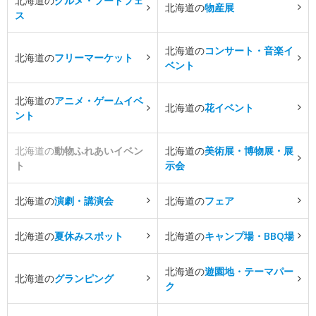
北海道の
グルメ・フードフェ
北海道の
物産展
ス
北海道の
コンサート・音楽イ
北海道の
フリーマーケット
ベント
北海道の
アニメ・ゲームイベ
北海道の
花イベント
ント
北海道の
動物ふれあいイベン
北海道の
美術展・博物展・展
ト
示会
北海道の
演劇・講演会
北海道の
フェア
北海道の
夏休みスポット
北海道の
キャンプ場・BBQ場
北海道の
遊園地・テーマパー
北海道の
グランピング
ク