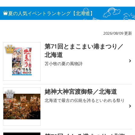
夏の人気イベントランキング【北海道】
2026/08/09 更新
第71回とまこまい港まつり／
1
北海道
苫小牧の夏の風物詩
姥神大神宮渡御祭／北海道
2
北海道で最古の伝統を誇るといわれる祭り