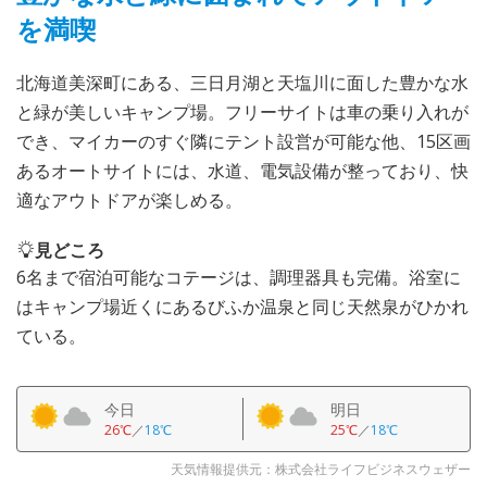
を満喫
北海道美深町にある、三日月湖と天塩川に面した豊かな水
と緑が美しいキャンプ場。フリーサイトは車の乗り入れが
でき、マイカーのすぐ隣にテント設営が可能な他、15区画
あるオートサイトには、水道、電気設備が整っており、快
適なアウトドアが楽しめる。
見どころ
6名まで宿泊可能なコテージは、調理器具も完備。浴室に
はキャンプ場近くにあるびふか温泉と同じ天然泉がひかれ
ている。
今日
明日
26℃
／
18℃
25℃
／
18℃
天気情報提供元：株式会社ライフビジネスウェザー