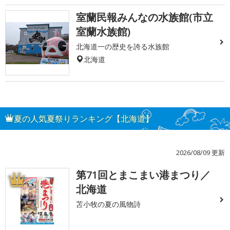
室蘭民報みんなの水族館(市立
室蘭水族館)
北海道一の歴史を誇る水族館
北海道
夏の人気夏祭りランキング【北海道】
2026/08/09 更新
第71回とまこまい港まつり／
1
北海道
苫小牧の夏の風物詩