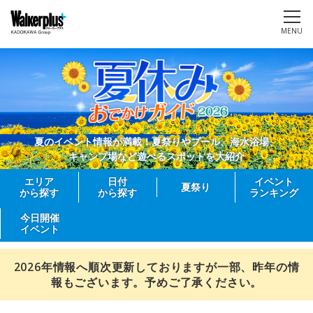
MENU
夏のイベント情報が満載！夏祭りやプール、海水浴場、
キャンプ場など遊べるスポットを大紹介
エリア
日付
イベント
夏祭り
から探す
から探す
ランキング
今日開催
イベント
2026年情報へ順次更新しておりますが一部、昨年の情
報もございます。予めご了承ください。