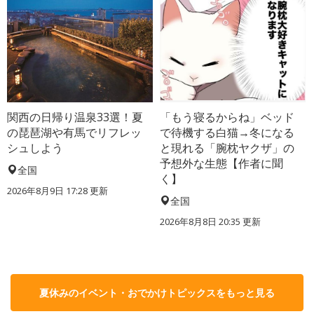
関西の日帰り温泉33選！夏
「もう寝るからね」ベッド
の琵琶湖や有馬でリフレッ
で待機する白猫→冬になる
シュしよう
と現れる「腕枕ヤクザ」の
予想外な生態【作者に聞
全国
く】
2026年8月9日 17:28
更新
全国
2026年8月8日 20:35
更新
夏休みのイベント・おでかけトピックスをもっと見る