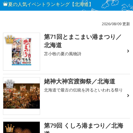
夏の人気イベントランキング【北海道】
2026/08/09 更新
第71回とまこまい港まつり／
1
北海道
苫小牧の夏の風物詩
姥神大神宮渡御祭／北海道
2
北海道で最古の伝統を誇るといわれる祭り
第79回 くしろ港まつり／北海
3