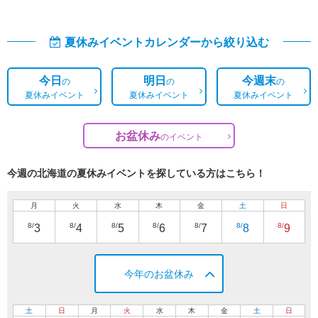
夏休みイベントカレンダーから絞り込む
今日
明日
今週末
の
の
の
夏休みイベント
夏休みイベント
夏休みイベント
お盆休み
の
イベント
今週の北海道の夏休みイベントを探している方はこちら！
月
火
水
木
金
土
日
8/
8/
8/
8/
8/
8/
8/
3
4
5
6
7
8
9
今年のお盆休み
土
日
月
火
水
木
金
土
日