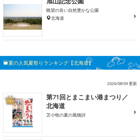
旭山記念公園
眺望の良い自然豊かな公園
北海道
夏の人気夏祭りランキング【北海道】
2026/08/09 更新
第71回とまこまい港まつり／
1
北海道
苫小牧の夏の風物詩