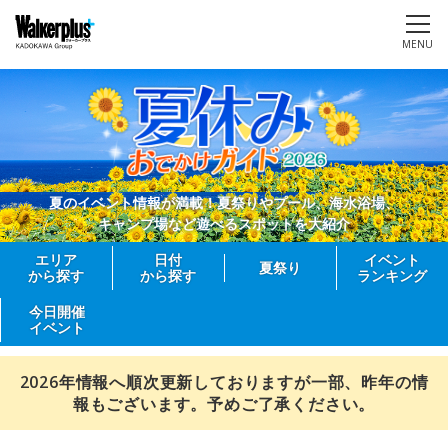
MENU
夏のイベント情報が満載！夏祭りやプール、海水浴場、
キャンプ場など遊べるスポットを大紹介
エリア
日付
イベント
夏祭り
から探す
から探す
ランキング
今日開催
イベント
2026年情報へ順次更新しておりますが一部、昨年の情
報もございます。予めご了承ください。