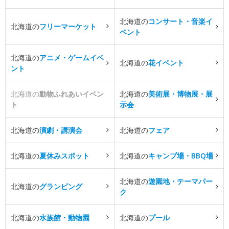
北海道の
コンサート・音楽イ
北海道の
フリーマーケット
ベント
北海道の
アニメ・ゲームイベ
北海道の
花イベント
ント
北海道の
動物ふれあいイベン
北海道の
美術展・博物展・展
ト
示会
北海道の
演劇・講演会
北海道の
フェア
北海道の
夏休みスポット
北海道の
キャンプ場・BBQ場
北海道の
遊園地・テーマパー
北海道の
グランピング
ク
北海道の
水族館・動物園
北海道の
プール