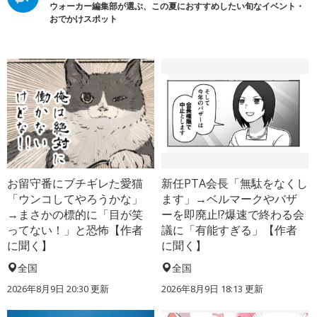
ウォーカー編集部が選ぶ、この夏におすすめしたい旬なイベント・
おでかけスポット
お留守番にブチギレた愛猫
新任PTA会長「無駄をなくし
「ウンコしてやろうかな」
ます」→ベルマークやバザ
→まさかの標的に「目が笑
ーを即廃止!?爆速で終わる会
ってない！」と恐怖【作者
議に「有能すぎる」【作者
に聞く】
に聞く】
全国
全国
2026年8月9日 20:30
更新
2026年8月9日 18:13
更新