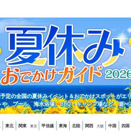
開催予定の全国の夏休みイベント＆おでかけスポットがエ
トや、プール、海水浴場、BBQ・キャンプ場など、遊べ
道
東北
関東
甲信越
東海
北陸
関西
中国
四国
東京
大阪