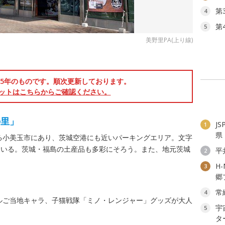
第
4
第
5
美野里PA(上り線)
025年のものです。順次更新しております。
ットはこちらからご確認ください。
の里」
J
1
県
る小美玉市にあり、茨城空港にも近いパーキングエリア。文字
ている。茨城・福島の土産品も多彩にそろう。また、地元茨城
平
2
。
H
3
郷
常
4
ルご当地キャラ、子猫戦隊「ミノ・レンジャー」グッズが大人
宇
5
タ