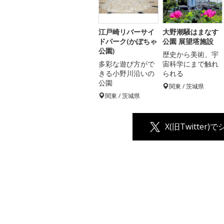
江戸崎リバーサイ
大野潮騒はまなす
ドパーク(かぼちゃ
公園 展望塔施設
公園)
歴史から美術、宇
多彩な遊び方がで
宙科学にまで触れ
きる小野川沿いの
られる
公園
関東 / 茨城県
関東 / 茨城県
X(旧Twitter)