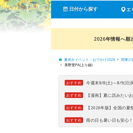
日付から探す
エ
2026年情報へ
夏休みイベント・おでかけ2026
関東の
美野里PA(上り線)
今週末8/8(土)～8/9
おすすめ
【漫画】夏に読みたい
おすすめ
【2026年版】全国の
おすすめ
雨の日も暑い日も安心
おすすめ