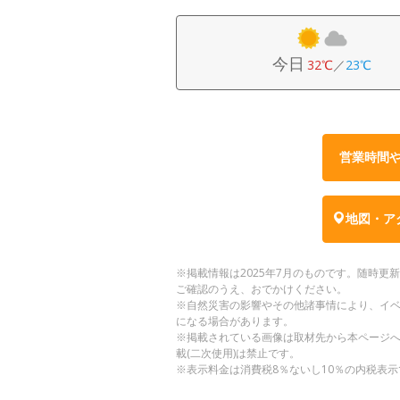
今日
32℃
／
23℃
営業時間
地図・ア
※掲載情報は2025年7月のものです。随時
ご確認のうえ、おでかけください。
※自然災害の影響やその他諸事情により、イ
になる場合があります。
※掲載されている画像は取材先から本ページ
載(二次使用)は禁止です。
※表示料金は消費税8％ないし10％の内税表示