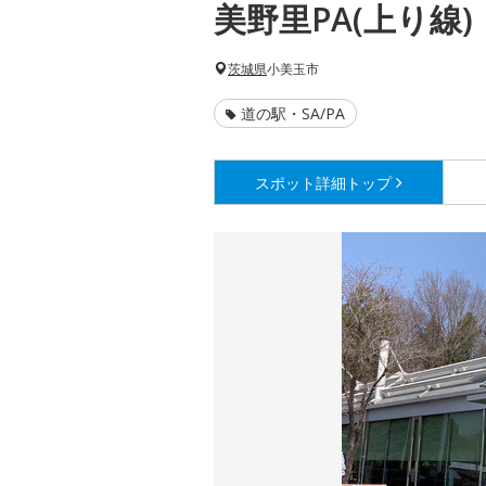
美野里PA(上り線)
茨城県
小美玉市
道の駅・SA/PA
スポット詳細
トップ