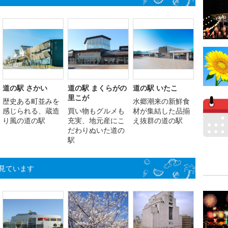
道の駅 さかい
道の駅 まくらがの
道の駅 いたこ
里こが
歴史ある町並みを
水郷潮来の新鮮食
感じられる、蔵造
買い物もグルメも
材が集結した品揃
り風の道の駅
充実、地元産にこ
え抜群の道の駅
だわりぬいた道の
駅
見ています