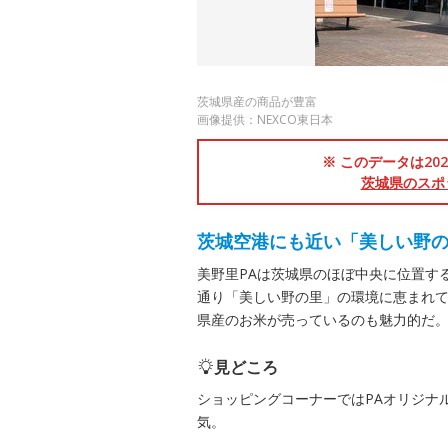
茨城県産の商品が豊富
画像提供：NEXCO東日本
※ このデータは2
茨城県のスポ
茨城空港にも近い「美しい野
美野里PAは茨城県のほぼ中央に位置す
通り「美しい野の里」の環境に恵まれ
県産のお米が売っているのも魅力的だ
見どころ
ショッピングコーナーではPAオリジナ
気。