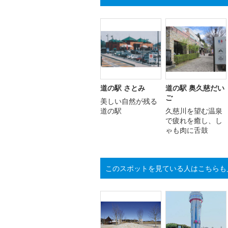
道の駅 さとみ
道の駅 奥久慈だい
ご
美しい自然が残る
道の駅
久慈川を望む温泉
で疲れを癒し、し
ゃも肉に舌鼓
このスポットを見ている人はこちらも