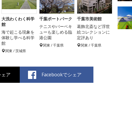
大洗わくわく科学
千葉ポートパーク
千葉市美術館
館
テニスやバーベキ
葛飾北斎など浮世
海で起こる現象を
ューも楽しめる臨
絵コレクションに
体験し学べる科学
港公園
定評あり
館
関東 / 千葉県
関東 / 千葉県
関東 / 茨城県
でシェア
Facebookでシェア