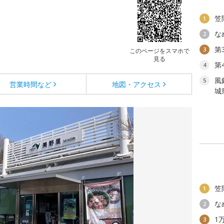
笠
1
な
2
第
3
このページをスマホで
見る
第
4
風
5
営業時間など
地図・アクセス
城
笠
1
な
2
1
3