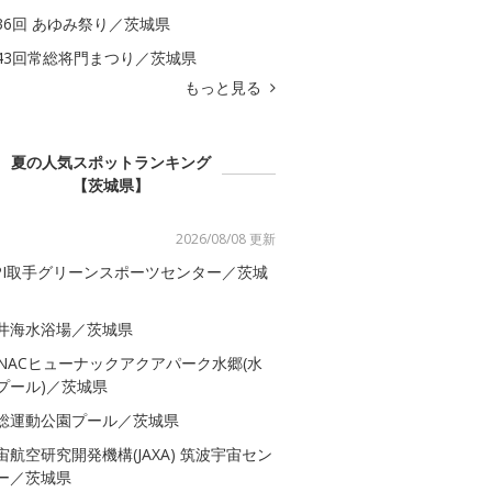
36回 あゆみ祭り／茨城県
43回常総将門まつり／茨城県
もっと見る
夏の人気スポットランキング
【茨城県】
2026/08/08 更新
SPI取手グリーンスポーツセンター／茨城
井海水浴場／茨城県
-NACヒューナックアクアパーク水郷(水
プール)／茨城県
総運動公園プール／茨城県
宙航空研究開発機構(JAXA) 筑波宇宙セン
ー／茨城県