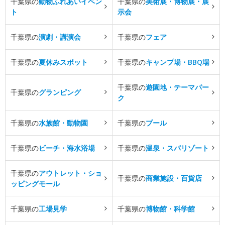
千葉県の
動物ふれあいイベン
千葉県の
美術展・博物展・展
ト
示会
千葉県の
演劇・講演会
千葉県の
フェア
千葉県の
夏休みスポット
千葉県の
キャンプ場・BBQ場
千葉県の
遊園地・テーマパー
千葉県の
グランピング
ク
千葉県の
水族館・動物園
千葉県の
プール
千葉県の
ビーチ・海水浴場
千葉県の
温泉・スパリゾート
千葉県の
アウトレット・ショ
千葉県の
商業施設・百貨店
ッピングモール
千葉県の
工場見学
千葉県の
博物館・科学館