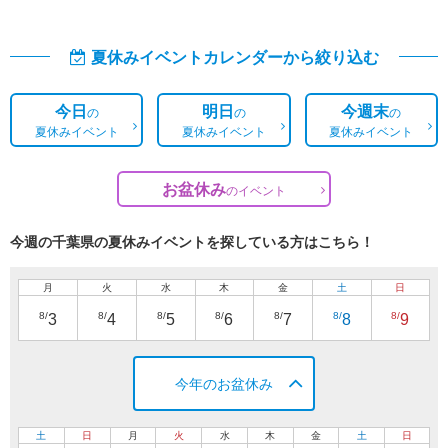
夏休みイベントカレンダーから絞り込む
今日
明日
今週末
の
の
の
夏休みイベント
夏休みイベント
夏休みイベント
お盆休み
の
イベント
今週の千葉県の夏休みイベントを探している方はこちら！
月
火
水
木
金
土
日
8/
8/
8/
8/
8/
8/
8/
3
4
5
6
7
8
9
今年のお盆休み
土
日
月
火
水
木
金
土
日