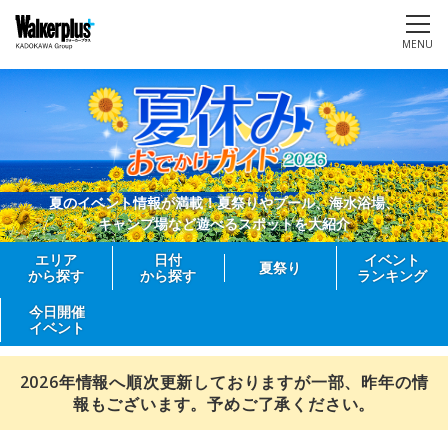
MENU
夏のイベント情報が満載！夏祭りやプール、海水浴場、
キャンプ場など遊べるスポットを大紹介
エリア
日付
イベント
夏祭り
から探す
から探す
ランキング
今日開催
イベント
2026年情報へ順次更新しておりますが一部、昨年の情
報もございます。予めご了承ください。