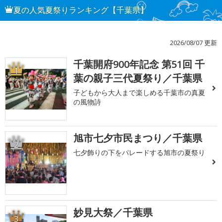
夏の人気夏祭りランキング【千葉県】
2026/08/07 更新
千葉開府900年記念 第51回 千
1
葉の親子三代夏祭り／千葉県
子どもから大人まで楽しめる千葉市の真夏
の風物詩
旭市七夕市民まつり／千葉県
2
七夕飾りの下をパレードする旭市の夏祭り
妙見大祭／千葉県
3