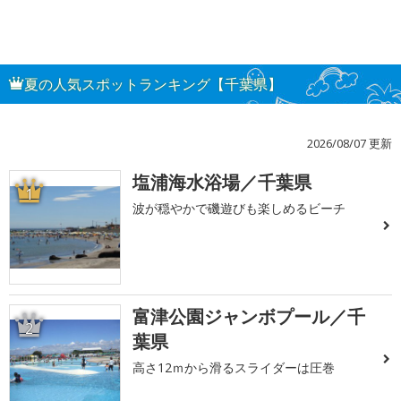
夏の人気スポットランキング【千葉県】
2026/08/07 更新
塩浦海水浴場／千葉県
1
波が穏やかで磯遊びも楽しめるビーチ
富津公園ジャンボプール／千
2
葉県
高さ12ｍから滑るスライダーは圧巻