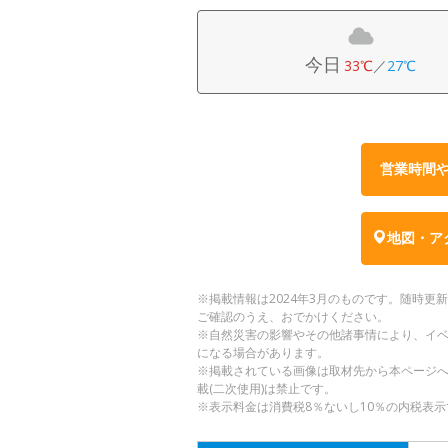
今日
33℃
／
27℃
営業時間
地図・ア
※掲載情報は2024年3月のものです。随時
ご確認のうえ、おでかけください。
※自然災害の影響やその他諸事情により、イ
になる場合があります。
※掲載されている画像は取材先から本ページ
載(二次使用)は禁止です。
※表示料金は消費税8％ないし10％の内税表示