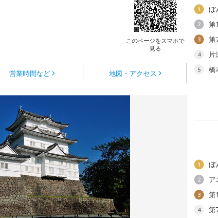
ぼ
1
第
2
第
3
このページをスマホで
見る
片
4
橋
5
営業時間など
地図・アクセス
ぼ
1
ア
2
第
3
第
4