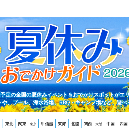
開催予定の全国の夏休みイベント＆おでかけスポットがエ
トや、プール、海水浴場、BBQ・キャンプ場など、遊べ
道
東北
関東
甲信越
東海
北陸
関西
中国
四国
東京
大阪