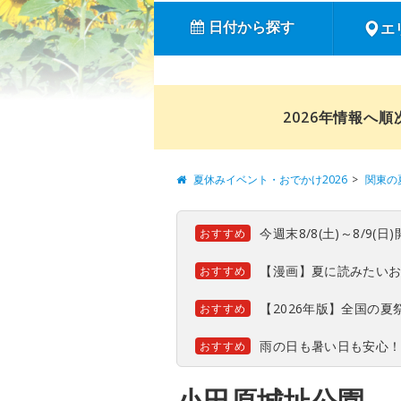
日付から探す
エ
2026年情報へ
夏休みイベント・おでかけ2026
関東の
今週末8/8(土)～8/9
おすすめ
【漫画】夏に読みたい
おすすめ
【2026年版】全国の
おすすめ
雨の日も暑い日も安心
おすすめ
小田原城址公園