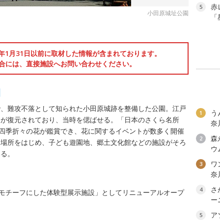
赤
5
小田原城址公園
「
6年1月31日以前に取材した情報が含まれております。
合には、直接施設へお問い合わせください。
園
で、難攻不落として知られた小田原城跡を整備した公園。江戸
う
1
門が復元されており、当時を偲ばせる。「日本のさくら名所
奈
も四季折々の花が鑑賞でき、花に関するイベントが数多く開催
森
2
け場所をはじめ、子ども遊園地、郷土文化館などの施設がそろ
ウ
いる。
ワン
3
奈
さ
4
をモチーフにした体験型展示施設」としてリニューアルオープ
ー
ア
5