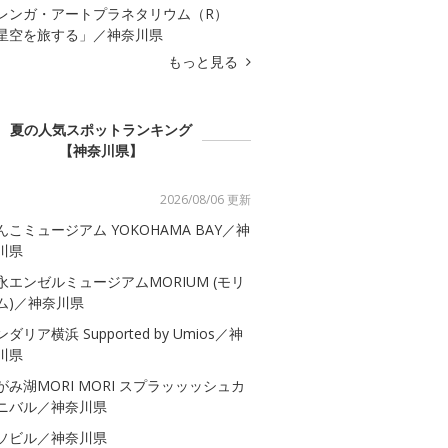
レンガ・アートプラネタリウム（R）
星空を旅する」／神奈川県
もっと見る
夏の人気スポットランキング
【神奈川県】
2026/08/06 更新
んこミュージアム YOKOHAMA BAY／神
川県
永エンゼルミュージアムMORIUM (モリ
ム)／神奈川県
ダリア横浜 Supported by Umios／神
川県
がみ湖MORI MORI スプラッッッシュカ
ニバル／神奈川県
ソビル／神奈川県