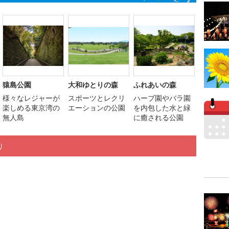
猿島公園
大和ゆとりの森
ふれあいの森
様々なレジャーが
スポーツとレクリ
ハーブ園やバラ園
楽しめる東京湾の
エーションの公園
を内包した水と緑
無人島
に癒される公園
り