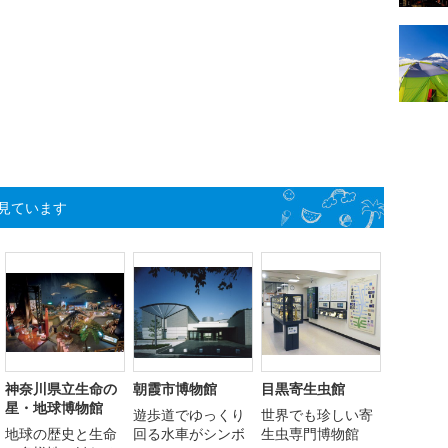
見ています
神奈川県立生命の
朝霞市博物館
目黒寄生虫館
星・地球博物館
遊歩道でゆっくり
世界でも珍しい寄
地球の歴史と生命
回る水車がシンボ
生虫専門博物館