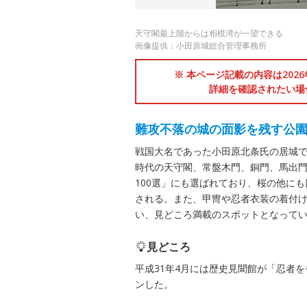
天守閣最上階からは相模湾が一望できる
画像提供：小田原城総合管理事務所
※ 本ページ記載の内容は202
詳細を確認されたい場
難攻不落の城の面影を残す公
戦国大名であった小田原北条氏の居城
時代の天守閣、常盤木門、銅門、馬出
100選」にも選ばれており、桜の他に
される。また、甲冑や忍者衣装の着付
い、見どころ満載のスポットとなって
見どころ
平成31年4月には歴史見聞館が「忍者
ンした。