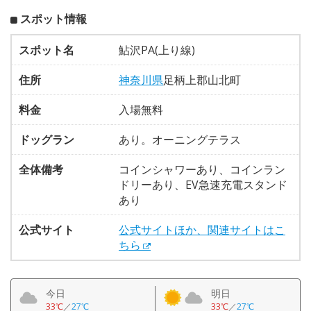
スポット情報
スポット名
鮎沢PA(上り線)
住所
神奈川県
足柄上郡山北町
料金
入場無料
ドッグラン
あり。オーニングテラス
全体備考
コインシャワーあり、コインラン
ドリーあり、EV急速充電スタンド
あり
公式サイト
公式サイトほか、関連サイトはこ
ちら
今日
明日
33℃
／
27℃
33℃
／
27℃