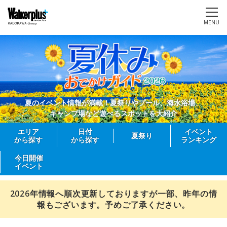
MENU
夏のイベント情報が満載！夏祭りやプール、海水浴場、
キャンプ場など遊べるスポットを大紹介
エリア
日付
イベント
夏祭り
から探す
から探す
ランキング
今日開催
イベント
2026年情報へ順次更新しておりますが一部、昨年の情
報もございます。予めご了承ください。