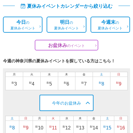
夏休みイベントカレンダーから絞り込む
今日
明日
今週末
の
の
の
夏休みイベント
夏休みイベント
夏休みイベント
お盆休み
の
イベント
今週の神奈川県の夏休みイベントを探している方はこちら！
月
火
水
木
金
土
日
8/
8/
8/
8/
8/
8/
8/
3
4
5
6
7
8
9
今年のお盆休み
土
日
月
火
水
木
金
土
日
8/
8/
8/
8/
8/
8/
8/
8/
8/
8
9
10
11
12
13
14
15
16