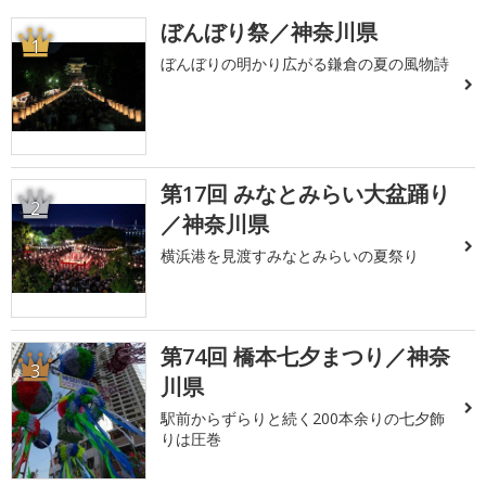
ぼんぼり祭／神奈川県
1
ぼんぼりの明かり広がる鎌倉の夏の風物詩
第17回 みなとみらい大盆踊り
2
／神奈川県
横浜港を見渡すみなとみらいの夏祭り
第74回 橋本七夕まつり／神奈
3
川県
駅前からずらりと続く200本余りの七夕飾
りは圧巻