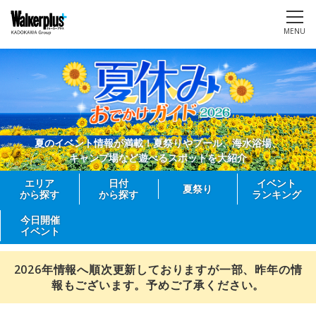
MENU
夏のイベント情報が満載！夏祭りやプール、海水浴場、
キャンプ場など遊べるスポットを大紹介
エリア
日付
イベント
夏祭り
から探す
から探す
ランキング
今日開催
イベント
2026年情報へ順次更新しておりますが一部、昨年の情
報もございます。予めご了承ください。