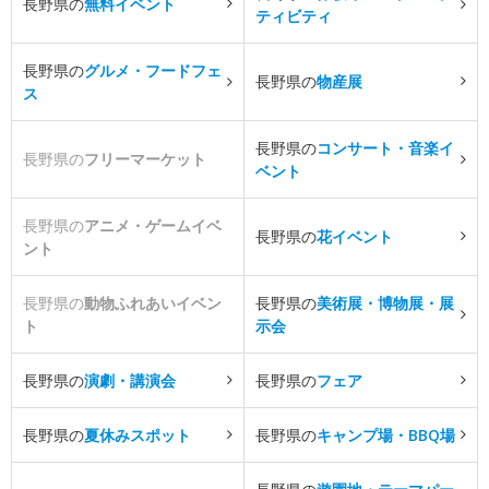
長野県の
無料イベント
ティビティ
長野県の
グルメ・フードフェ
長野県の
物産展
ス
長野県の
コンサート・音楽イ
長野県の
フリーマーケット
ベント
長野県の
アニメ・ゲームイベ
長野県の
花イベント
ント
長野県の
動物ふれあいイベン
長野県の
美術展・博物展・展
ト
示会
長野県の
演劇・講演会
長野県の
フェア
長野県の
夏休みスポット
長野県の
キャンプ場・BBQ場