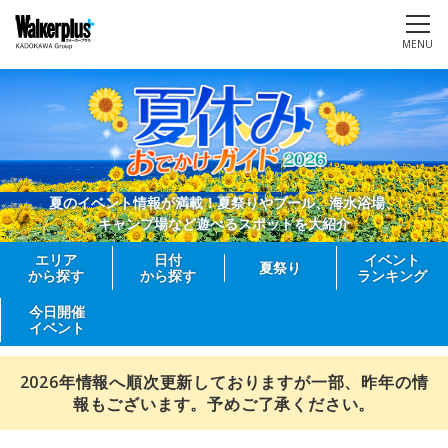
MENU
夏のイベント情報が満載！夏祭りやプール、海水浴場、
キャンプ場など遊べるスポットを大紹介
エリア
日付
イベント
夏祭り
から探す
から探す
ランキング
今日開催
イベント
2026年情報へ順次更新しておりますが一部、昨年の情
報もございます。予めご了承ください。