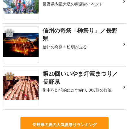
長野県内最大級の商店街イベント
信州の奇祭「榊祭り」／長野
2
県
信州の奇祭！松明が走る！
第20回いいやま灯篭まつり／
3
長野県
街中を幻想的に灯す約10,000個の灯篭
長野県の夏の人気夏祭りランキング