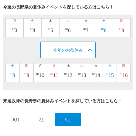
今週の長野県の夏休みイベントを探している方はこちら！
月
火
水
木
金
土
日
8/
8/
8/
8/
8/
8/
8/
3
4
5
6
7
8
9
今年のお盆休み
土
日
月
火
水
木
金
土
日
8/
8/
8/
8/
8/
8/
8/
8/
8/
8
9
10
11
12
13
14
15
16
来週以降の長野県の夏休みイベントを探している方はこちら！
6月
7月
8月