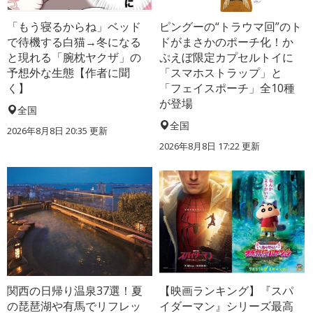
「もう寝るからね」ベッド
ピングーの“トラウマ回”のト
で待機する白猫→冬になる
ドがまさかのポーチ化！か
と現れる「腕枕ヤクザ」の
ぷえぼ限定カプセルトイに
予想外な生態【作者に聞
「スマホストラップ」と
く】
「フェイスポーチ」全10種
が登場
全国
全国
2026年8月8日 20:35
更新
2026年8月8日 17:22
更新
関西の日帰り温泉37選！夏
【映画ランキング】『スパ
の琵琶湖や有馬でリフレッ
イダーマン』シリーズ最高