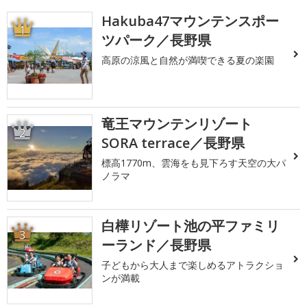
Hakuba47マウンテンスポー
1
ツパーク／長野県
高原の涼風と自然が満喫できる夏の楽園
竜王マウンテンリゾート
2
SORA terrace／長野県
標高1770m、雲海をも見下ろす天空の大パ
ノラマ
白樺リゾート池の平ファミリ
3
ーランド／長野県
子どもから大人まで楽しめるアトラクショ
ンが満載