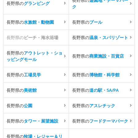
長野県の
遊園地・テーマパー
長野県の
グランピング
ク
長野県の
水族館・動物園
長野県の
プール
長野県の
ビーチ・海水浴場
長野県の
温泉・スパリゾート
長野県の
アウトレット・ショ
長野県の
商業施設・百貨店
ッピングモール
長野県の
工場見学
長野県の
博物館・科学館
長野県の
美術館
長野県の
道の駅・SA/PA
長野県の
公園
長野県の
アスレチック
長野県の
タワー・展望施設
長野県の
フードテーマパーク
長野県の
牧場・レジャー＆リ