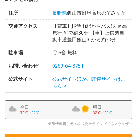
住所
長野県
飯山市斑尾高原のぞみヶ丘
交通アクセス
【電車】JR飯山駅からバス(斑尾高
原行き)で約30分 【車】上信越自
動車道豊田飯山ICから約30分
駐車場
〇 6台 無料
お問い合わせ1
0269-64-3751
公式サイト
公式サイトほか、関連サイトはこ
ちら
今日
明日
32℃
／
22℃
32℃
／
22℃
天気情報提供元：株式会社ライフビジネスウェザー