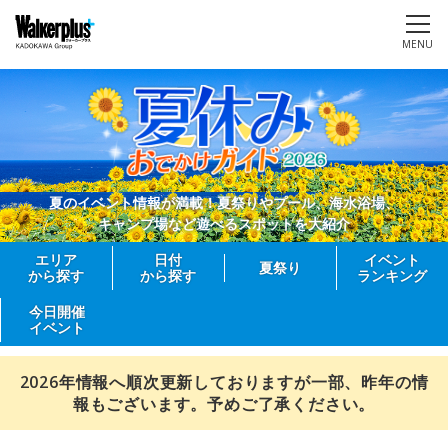
MENU
夏のイベント情報が満載！夏祭りやプール、海水浴場、
キャンプ場など遊べるスポットを大紹介
エリア
日付
イベント
夏祭り
から探す
から探す
ランキング
今日開催
イベント
2026年情報へ順次更新しておりますが一部、昨年の情
報もございます。予めご了承ください。