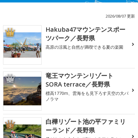
2026/08/07 更新
Hakuba47マウンテンスポー
1
ツパーク／長野県
高原の涼風と自然が満喫できる夏の楽園
竜王マウンテンリゾート
2
SORA terrace／長野県
標高1770m、雲海をも見下ろす天空の大パ
ノラマ
白樺リゾート池の平ファミリ
3
ーランド／長野県