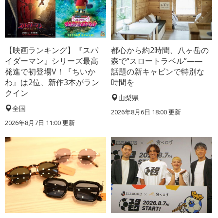
【映画ランキング】『スパ
都心から約2時間、八ヶ岳の
イダーマン』シリーズ最高
森で“スロートラベル”——
発進で初登場V！『ちいか
話題の新キャビンで特別な
わ』は2位、新作3本がラン
時間を
クイン
山梨県
全国
2026年8月6日 18:00
更新
2026年8月7日 11:00
更新