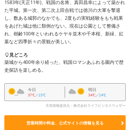
1583年(天正11年)、戦国の名将、真田昌幸によって築かれ
た平城。第一次、第二次上田合戦では徳川の大軍を撃退
し、数ある城郭のなかでも、2度もの実戦経験をもち戦果
をあげた城は他に類例がない。現在は公園として整備さ
れ、樹齢100年といわれるケヤキ並木や千本桜、新緑、紅
葉など四季折々の景観が美しい。
見どころ
築城から400年余り経った、戦国ロマンあふれる園内で歴
史探訪を楽しめる。
今日
明日
37℃
／
23℃
34℃
／
24℃
天気情報提供元：株式会社ライフビジネスウェザー
営業時間や料金、公式サイトの
情報を見る