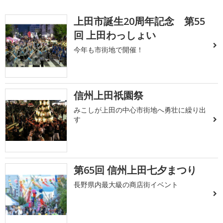
上田市誕生20周年記念 第55
回 上田わっしょい
今年も市街地で開催！
信州上田祇園祭
みこしが上田の中心市街地へ勇壮に繰り出
す
第65回 信州上田七夕まつり
長野県内最大級の商店街イベント