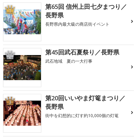
第65回 信州上田七夕まつり／
1
長野県
長野県内最大級の商店街イベント
第45回武石夏祭り／長野県
2
武石地域 夏の一大行事
第20回いいやま灯篭まつり／
3
長野県
街中を幻想的に灯す約10,000個の灯篭