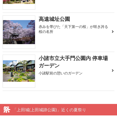
高遠城址公園
赤みを帯びた「天下第一の桜」が咲き誇る
桜の名所
小諸市立大手門公園内 停車場
ガーデン
小諸駅前の憩いのガーデン
「上田城(上田城跡公園)」近くの夏祭り