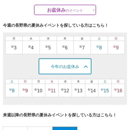
お盆休み
の
イベント
今週の長野県の夏休みイベントを探している方はこちら！
月
火
水
木
金
土
日
8/
8/
8/
8/
8/
8/
8/
3
4
5
6
7
8
9
今年のお盆休み
土
日
月
火
水
木
金
土
日
8/
8/
8/
8/
8/
8/
8/
8/
8/
8
9
10
11
12
13
14
15
16
来週以降の長野県の夏休みイベントを探している方はこちら！