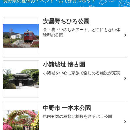
長野県の夏休みイベント・おでかけスポット
安曇野ちひろ公園
食・農・いのち＆アート、どこにもない体
験型の公園
小諸城址 懐古園
小諸城を中心に家族で楽しめる施設が充実
中野市 一本木公園
県内有数の種類と株数を誇るバラ公園