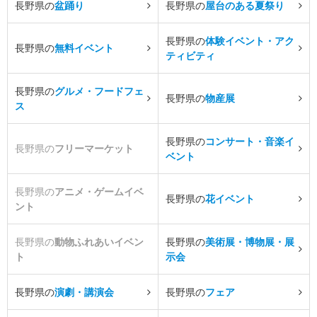
長野県の
盆踊り
長野県の
屋台のある夏祭り
長野県の
体験イベント・アク
長野県の
無料イベント
ティビティ
長野県の
グルメ・フードフェ
長野県の
物産展
ス
長野県の
コンサート・音楽イ
長野県の
フリーマーケット
ベント
長野県の
アニメ・ゲームイベ
長野県の
花イベント
ント
長野県の
動物ふれあいイベン
長野県の
美術展・博物展・展
ト
示会
長野県の
演劇・講演会
長野県の
フェア