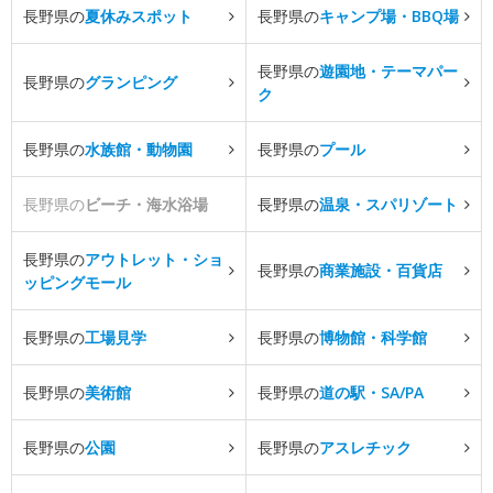
長野県の
夏休みスポット
長野県の
キャンプ場・BBQ場
長野県の
遊園地・テーマパー
長野県の
グランピング
ク
長野県の
水族館・動物園
長野県の
プール
長野県の
ビーチ・海水浴場
長野県の
温泉・スパリゾート
長野県の
アウトレット・ショ
長野県の
商業施設・百貨店
ッピングモール
長野県の
工場見学
長野県の
博物館・科学館
長野県の
美術館
長野県の
道の駅・SA/PA
長野県の
公園
長野県の
アスレチック