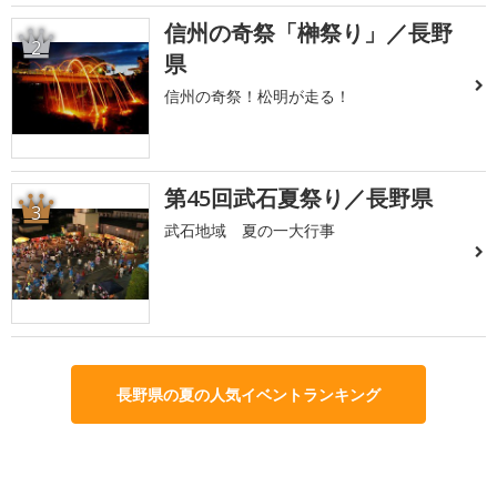
信州の奇祭「榊祭り」／長野
2
県
信州の奇祭！松明が走る！
第45回武石夏祭り／長野県
3
武石地域 夏の一大行事
長野県の夏の人気イベントランキング