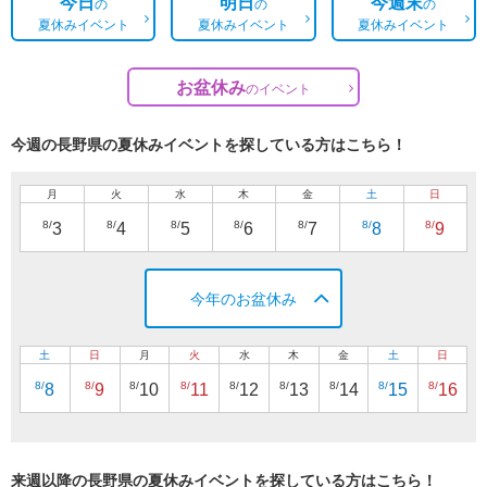
今日
明日
今週末
の
の
の
夏休みイベント
夏休みイベント
夏休みイベント
お盆休み
の
イベント
今週の長野県の夏休みイベントを探している方はこちら！
月
火
水
木
金
土
日
8/
8/
8/
8/
8/
8/
8/
3
4
5
6
7
8
9
今年のお盆休み
土
日
月
火
水
木
金
土
日
8/
8/
8/
8/
8/
8/
8/
8/
8/
8
9
10
11
12
13
14
15
16
来週以降の長野県の夏休みイベントを探している方はこちら！