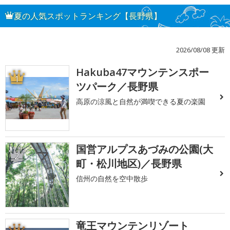
夏の人気スポットランキング【長野県】
2026/08/08 更新
Hakuba47マウンテンスポー
1
ツパーク／長野県
高原の涼風と自然が満喫できる夏の楽園
国営アルプスあづみの公園(大
2
町・松川地区)／長野県
信州の自然を空中散歩
竜王マウンテンリゾート