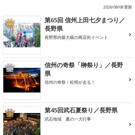
2026/08/08 更新
第65回 信州上田七夕まつり／
1
長野県
長野県内最大級の商店街イベント
信州の奇祭「榊祭り」／長野
2
県
信州の奇祭！松明が走る！
第45回武石夏祭り／長野県
3
武石地域 夏の一大行事