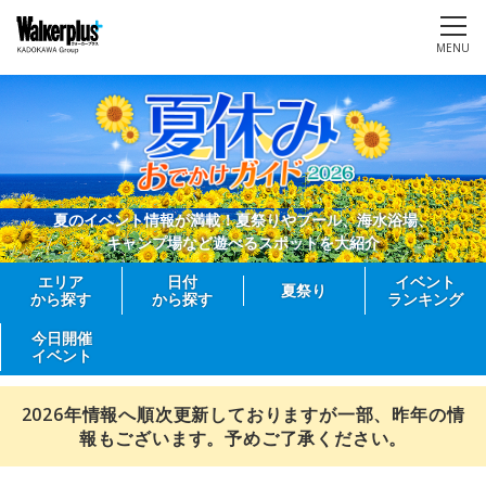
MENU
夏のイベント情報が満載！夏祭りやプール、海水浴場、
キャンプ場など遊べるスポットを大紹介
エリア
日付
イベント
夏祭り
から探す
から探す
ランキング
今日開催
イベント
2026年情報へ順次更新しておりますが一部、昨年の情
報もございます。予めご了承ください。