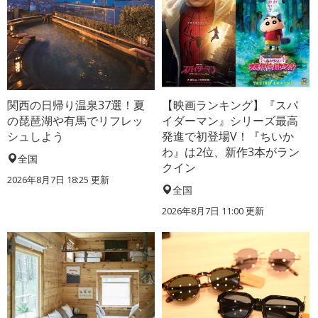
関西の日帰り温泉37選！夏
【映画ランキング】『スパ
の琵琶湖や有馬でリフレッ
イダーマン』シリーズ最高
シュしよう
発進で初登場V！『ちいか
わ』は2位、新作3本がラン
全国
クイン
2026年8月7日 18:25
更新
全国
2026年8月7日 11:00
更新