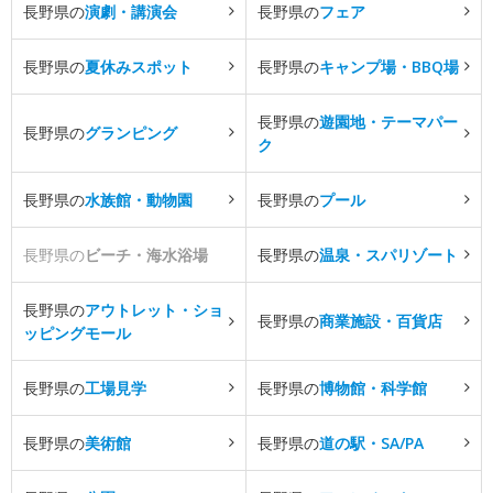
長野県の
演劇・講演会
長野県の
フェア
長野県の
夏休みスポット
長野県の
キャンプ場・BBQ場
長野県の
遊園地・テーマパー
長野県の
グランピング
ク
長野県の
水族館・動物園
長野県の
プール
長野県の
ビーチ・海水浴場
長野県の
温泉・スパリゾート
長野県の
アウトレット・ショ
長野県の
商業施設・百貨店
ッピングモール
長野県の
工場見学
長野県の
博物館・科学館
長野県の
美術館
長野県の
道の駅・SA/PA