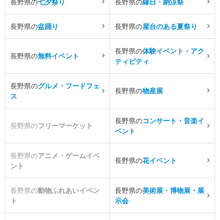
長野県の
七夕祭り
長野県の
縁日・納涼祭
長野県の
盆踊り
長野県の
屋台のある夏祭り
長野県の
体験イベント・アク
長野県の
無料イベント
ティビティ
長野県の
グルメ・フードフェ
長野県の
物産展
ス
長野県の
コンサート・音楽イ
長野県の
フリーマーケット
ベント
長野県の
アニメ・ゲームイベ
長野県の
花イベント
ント
長野県の
動物ふれあいイベン
長野県の
美術展・博物展・展
ト
示会