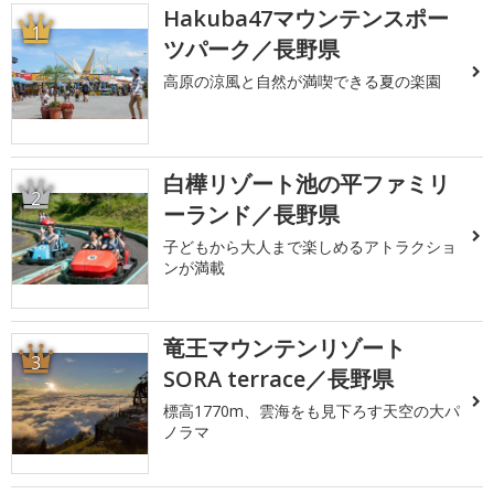
Hakuba47マウンテンスポー
1
ツパーク／長野県
高原の涼風と自然が満喫できる夏の楽園
白樺リゾート池の平ファミリ
2
ーランド／長野県
子どもから大人まで楽しめるアトラクショ
ンが満載
竜王マウンテンリゾート
3
SORA terrace／長野県
標高1770m、雲海をも見下ろす天空の大パ
ノラマ