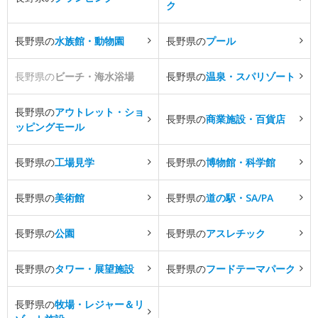
ク
長野県の
水族館・動物園
長野県の
プール
長野県の
ビーチ・海水浴場
長野県の
温泉・スパリゾート
長野県の
アウトレット・ショ
長野県の
商業施設・百貨店
ッピングモール
長野県の
工場見学
長野県の
博物館・科学館
長野県の
美術館
長野県の
道の駅・SA/PA
長野県の
公園
長野県の
アスレチック
長野県の
タワー・展望施設
長野県の
フードテーマパーク
長野県の
牧場・レジャー＆リ