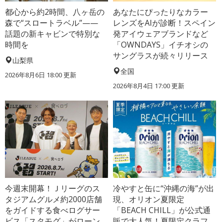
都心から約2時間、八ヶ岳の
あなたにぴったりなカラー
森で“スロートラベル”——
レンズをAIが診断！スペイン
話題の新キャビンで特別な
発アイウェアブランドなど
時間を
「OWNDAYS」イチオシの
サングラスが続々リリース
山梨県
全国
2026年8月6日 18:00
更新
2026年8月4日 17:00
更新
今週末開幕！Ｊリーグのス
冷やすと缶に“沖縄の海”が出
タジアムグルメ約2000店舗
現、オリオン夏限定
をガイドする食べログサー
「BEACH CHILL」が公式通
ビス「スタモグ」がローン
販で大人気！夏限定クラフ