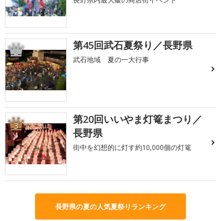
第45回武石夏祭り／長野県
2
武石地域 夏の一大行事
第20回いいやま灯篭まつり／
3
長野県
街中を幻想的に灯す約10,000個の灯篭
長野県の夏の人気夏祭りランキング