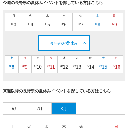
今週の長野県の夏休みイベントを探している方はこちら！
月
火
水
木
金
土
日
8/
8/
8/
8/
8/
8/
8/
3
4
5
6
7
8
9
今年のお盆休み
土
日
月
火
水
木
金
土
日
8/
8/
8/
8/
8/
8/
8/
8/
8/
8
9
10
11
12
13
14
15
16
来週以降の長野県の夏休みイベントを探している方はこちら！
6月
7月
8月
月
火
水
木
金
土
日