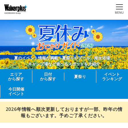
MENU
夏のイベント情報が満載！夏祭りやプール、海水浴場、
キャンプ場など遊べるスポットを大紹介
エリア
日付
イベント
夏祭り
から探す
から探す
ランキング
今日開催
イベント
2026年情報へ順次更新しておりますが一部、昨年の情
報もございます。予めご了承ください。