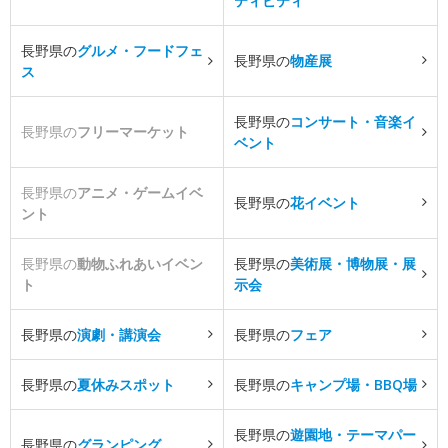
ティビティ
長野県の
グルメ・フードフェ
長野県の
物産展
ス
長野県の
コンサート・音楽イ
長野県の
フリーマーケット
ベント
長野県の
アニメ・ゲームイベ
長野県の
花イベント
ント
長野県の
動物ふれあいイベン
長野県の
美術展・博物展・展
ト
示会
長野県の
演劇・講演会
長野県の
フェア
長野県の
夏休みスポット
長野県の
キャンプ場・BBQ場
長野県の
遊園地・テーマパー
長野県の
グランピング