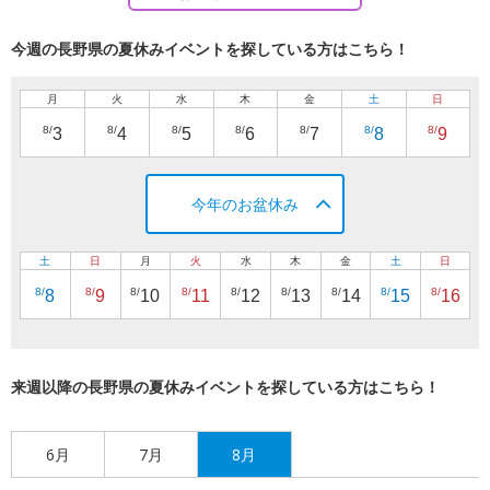
今週の長野県の夏休みイベントを探している方はこちら！
月
火
水
木
金
土
日
8/
8/
8/
8/
8/
8/
8/
3
4
5
6
7
8
9
今年のお盆休み
土
日
月
火
水
木
金
土
日
8/
8/
8/
8/
8/
8/
8/
8/
8/
8
9
10
11
12
13
14
15
16
来週以降の長野県の夏休みイベントを探している方はこちら！
6月
7月
8月