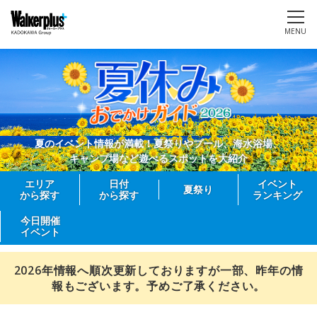
MENU
夏のイベント情報が満載！夏祭りやプール、海水浴場、
キャンプ場など遊べるスポットを大紹介
エリア
日付
イベント
夏祭り
から探す
から探す
ランキング
今日開催
イベント
2026年情報へ順次更新しておりますが一部、昨年の情
報もございます。予めご了承ください。