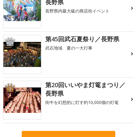
長野県
長野県内最大級の商店街イベント
第45回武石夏祭り／長野県
2
武石地域 夏の一大行事
第20回いいやま灯篭まつり／
3
長野県
街中を幻想的に灯す約10,000個の灯篭