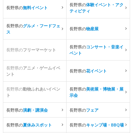
長野県の
体験イベント・アク
長野県の
無料イベント
ティビティ
長野県の
グルメ・フードフェ
長野県の
物産展
ス
長野県の
コンサート・音楽イ
長野県の
フリーマーケット
ベント
長野県の
アニメ・ゲームイベ
長野県の
花イベント
ント
長野県の
動物ふれあいイベン
長野県の
美術展・博物展・展
ト
示会
長野県の
演劇・講演会
長野県の
フェア
長野県の
夏休みスポット
長野県の
キャンプ場・BBQ場