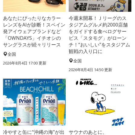
あなたにぴったりなカラー
今週末開幕！Ｊリーグのス
レンズをAIが診断！スペイン
タジアムグルメ約2000店舗
発アイウェアブランドなど
をガイドする食べログサー
「OWNDAYS」イチオシの
ビス「スタモグ」がローン
サングラスが続々リリース
チ！“おいしい”をスタジアム
観戦の入り口に
全国
全国
2026年8月4日 17:00
更新
2026年8月4日 14:50
更新
冷やすと缶に“沖縄の海”が出
サウナのあとに、