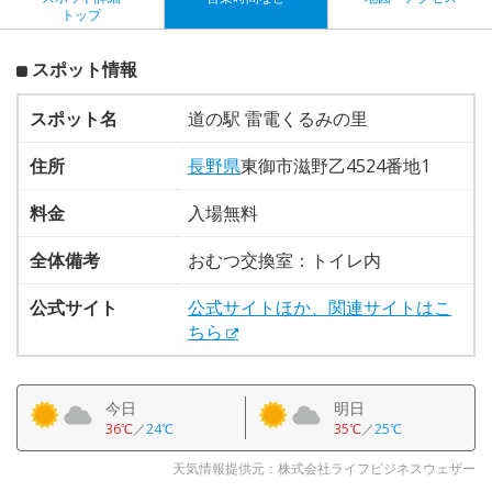
トップ
スポット情報
スポット名
道の駅 雷電くるみの里
住所
長野県
東御市滋野乙4524番地1
料金
入場無料
全体備考
おむつ交換室：トイレ内
公式サイト
公式サイトほか、関連サイトはこ
ちら
今日
明日
36℃
／
24℃
35℃
／
25℃
天気情報提供元：株式会社ライフビジネスウェザー