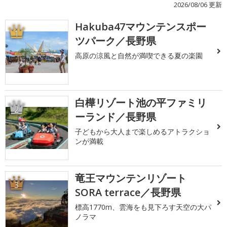
2026/08/06 更新
Hakuba47マウンテンスポー
1
ツパーク／長野県
高原の涼風と自然が満喫できる夏の楽園
白樺リゾート池の平ファミリ
2
ーランド／長野県
子どもから大人まで楽しめるアトラクショ
ンが満載
竜王マウンテンリゾート
3
SORA terrace／長野県
標高1770m、雲海をも見下ろす天空の大パ
ノラマ