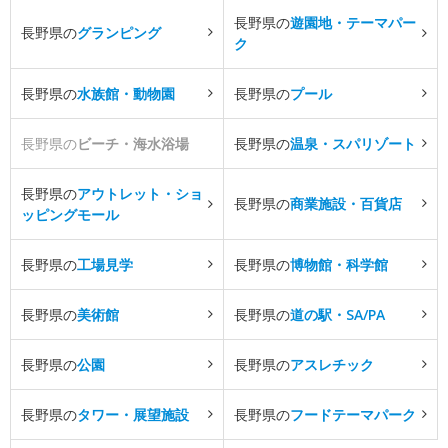
長野県の
遊園地・テーマパー
長野県の
グランピング
ク
長野県の
水族館・動物園
長野県の
プール
長野県の
ビーチ・海水浴場
長野県の
温泉・スパリゾート
長野県の
アウトレット・ショ
長野県の
商業施設・百貨店
ッピングモール
長野県の
工場見学
長野県の
博物館・科学館
長野県の
美術館
長野県の
道の駅・SA/PA
長野県の
公園
長野県の
アスレチック
長野県の
タワー・展望施設
長野県の
フードテーマパーク