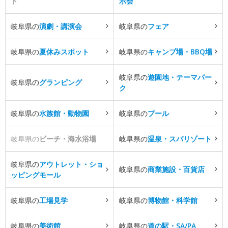
ト
示会
岐阜県の
演劇・講演会
岐阜県の
フェア
岐阜県の
夏休みスポット
岐阜県の
キャンプ場・BBQ場
岐阜県の
遊園地・テーマパー
岐阜県の
グランピング
ク
岐阜県の
水族館・動物園
岐阜県の
プール
岐阜県の
ビーチ・海水浴場
岐阜県の
温泉・スパリゾート
岐阜県の
アウトレット・ショ
岐阜県の
商業施設・百貨店
ッピングモール
岐阜県の
工場見学
岐阜県の
博物館・科学館
岐阜県の
美術館
岐阜県の
道の駅・SA/PA