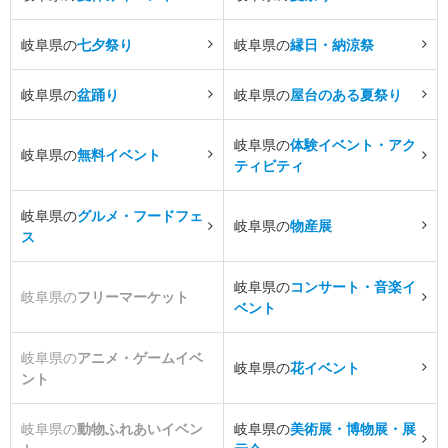
岐阜県の
七夕祭り
岐阜県の
縁日・納涼祭
岐阜県の
盆踊り
岐阜県の
屋台のある夏祭り
岐阜県の
体験イベント・アク
岐阜県の
無料イベント
ティビティ
岐阜県の
グルメ・フードフェ
岐阜県の
物産展
ス
岐阜県の
コンサート・音楽イ
岐阜県の
フリーマーケット
ベント
岐阜県の
アニメ・ゲームイベ
岐阜県の
花イベント
ント
岐阜県の
動物ふれあいイベン
岐阜県の
美術展・博物展・展