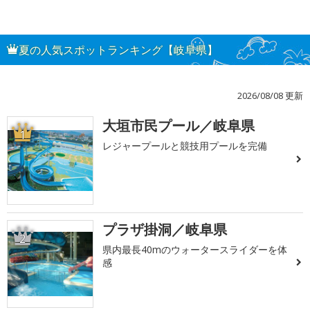
夏の人気スポットランキング【岐阜県】
2026/08/08 更新
大垣市民プール／岐阜県
1
レジャープールと競技用プールを完備
プラザ掛洞／岐阜県
2
県内最長40mのウォータースライダーを体
感