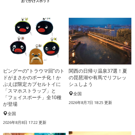
おでかけスポット
ピングーの“トラウマ回”のト
関西の日帰り温泉37選！夏
ドがまさかのポーチ化！か
の琵琶湖や有馬でリフレッ
ぷえぼ限定カプセルトイに
シュしよう
「スマホストラップ」と
全国
「フェイスポーチ」全10種
2026年8月7日 18:25
更新
が登場
全国
2026年8月8日 17:22
更新