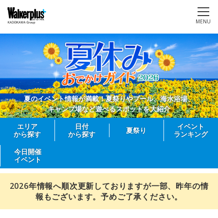
MENU
夏のイベント情報が満載！夏祭りやプール、海水浴場、
キャンプ場など遊べるスポットを大紹介
エリア
日付
イベント
夏祭り
から探す
から探す
ランキング
今日開催
イベント
2026年情報へ順次更新しておりますが一部、昨年の情
報もございます。予めご了承ください。