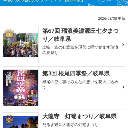
2026/08/08 更新
第67回 瑞浪美濃源氏七夕まつ
1
り／岐阜県
土岐一族の心意気を現代に呼び覚ます瑞浪
の夏祭り
第3回 根尾四季祭／岐阜県
2
根尾の空に響けみんなの想いを花火に込め
て
大龍寺 灯篭まつり／岐阜県
3
だるま観音大龍寺の灯篭まつり