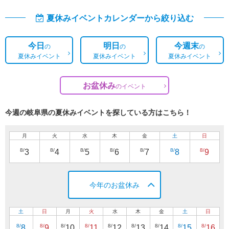
夏休みイベントカレンダーから絞り込む
今日
明日
今週末
の
の
の
夏休みイベント
夏休みイベント
夏休みイベント
お盆休み
の
イベント
今週の岐阜県の夏休みイベントを探している方はこちら！
月
火
水
木
金
土
日
8/
8/
8/
8/
8/
8/
8/
3
4
5
6
7
8
9
今年のお盆休み
土
日
月
火
水
木
金
土
日
8/
8/
8/
8/
8/
8/
8/
8/
8/
8
9
10
11
12
13
14
15
16