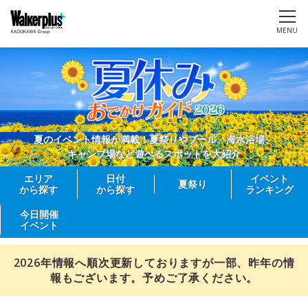
MENU
夏のイベント情報が満載！夏祭りやプール、海水浴場、
キャンプ場など遊べるスポットを大紹介
エリア
日付
イベント
夏祭り
から探す
から探す
ランキング
今日開催
イベント
2026年情報へ順次更新しておりますが一部、昨年の情
報もございます。予めご了承ください。