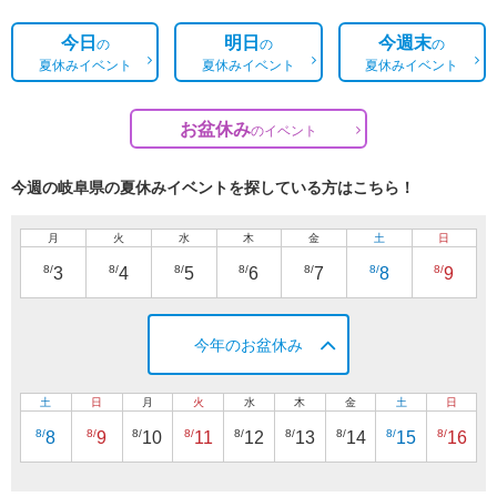
今日
明日
今週末
の
の
の
夏休みイベント
夏休みイベント
夏休みイベント
お盆休み
の
イベント
今週の岐阜県の夏休みイベントを探している方はこちら！
月
火
水
木
金
土
日
8/
8/
8/
8/
8/
8/
8/
3
4
5
6
7
8
9
今年のお盆休み
土
日
月
火
水
木
金
土
日
8/
8/
8/
8/
8/
8/
8/
8/
8/
8
9
10
11
12
13
14
15
16