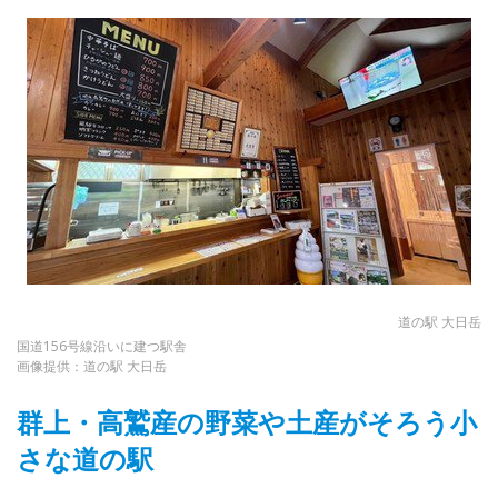
道の駅 大日岳
国道156号線沿いに建つ駅舎
画像提供：道の駅 大日岳
群上・高鷲産の野菜や土産がそろう小
さな道の駅