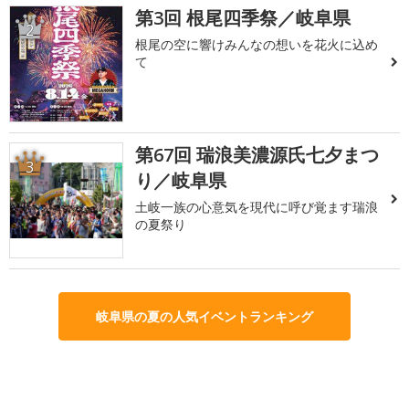
第3回 根尾四季祭／岐阜県
2
根尾の空に響けみんなの想いを花火に込め
て
第67回 瑞浪美濃源氏七夕まつ
3
り／岐阜県
土岐一族の心意気を現代に呼び覚ます瑞浪
の夏祭り
岐阜県の夏の人気イベントランキング