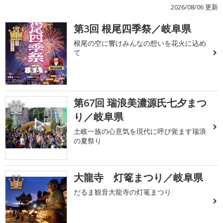
2026/08/06 更新
第3回 根尾四季祭／岐阜県
1
根尾の空に響けみんなの想いを花火に込め
て
第67回 瑞浪美濃源氏七夕まつ
2
り／岐阜県
土岐一族の心意気を現代に呼び覚ます瑞浪
の夏祭り
大龍寺 灯篭まつり／岐阜県
3
だるま観音大龍寺の灯篭まつり