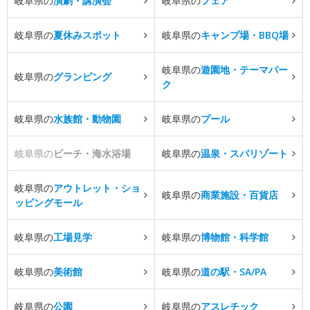
岐阜県の
演劇・講演会
岐阜県の
フェア
岐阜県の
夏休みスポット
岐阜県の
キャンプ場・BBQ場
岐阜県の
遊園地・テーマパー
岐阜県の
グランピング
ク
岐阜県の
水族館・動物園
岐阜県の
プール
岐阜県の
ビーチ・海水浴場
岐阜県の
温泉・スパリゾート
岐阜県の
アウトレット・ショ
岐阜県の
商業施設・百貨店
ッピングモール
岐阜県の
工場見学
岐阜県の
博物館・科学館
岐阜県の
美術館
岐阜県の
道の駅・SA/PA
岐阜県の
公園
岐阜県の
アスレチック