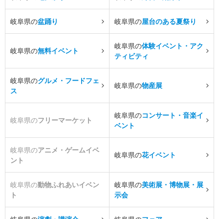
岐阜県の
盆踊り
岐阜県の
屋台のある夏祭り
岐阜県の
体験イベント・アク
岐阜県の
無料イベント
ティビティ
岐阜県の
グルメ・フードフェ
岐阜県の
物産展
ス
岐阜県の
コンサート・音楽イ
岐阜県の
フリーマーケット
ベント
岐阜県の
アニメ・ゲームイベ
岐阜県の
花イベント
ント
岐阜県の
動物ふれあいイベン
岐阜県の
美術展・博物展・展
ト
示会