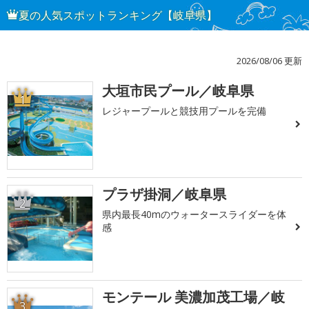
夏の人気スポットランキング【岐阜県】
2026/08/06 更新
大垣市民プール／岐阜県
1
レジャープールと競技用プールを完備
プラザ掛洞／岐阜県
2
県内最長40mのウォータースライダーを体
感
モンテール 美濃加茂工場／岐
3