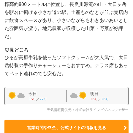
標高約800メートルに位置し、長良川源流の山・大日ヶ岳
を駅名に掲げる小さな道の駅。土産ものなどが並ぶ売店内
に飲食スペースがあり、小さいながらもわきあいあいとし
た雰囲気が漂う。地元農家が収穫した山菜・野菜が好評
だ。
見どころ
ひるが高原牛乳を使ったソフトクリームが大人気で、大日
岳特製の手作りチャーシューもおすすめ。テラス席もあっ
てペット連れのでも安心だ。
今日
明日
36℃
／
27℃
36℃
／
28℃
天気情報提供元：株式会社ライフビジネスウェザー
営業時間や料金、公式サイトの
情報を見る